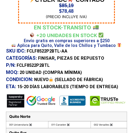
CYBER IDC
CONTADO
$
85,19
$
78,48
(PRECIO INCLUYE IVA)
EN STOCK-TRANSITO
+20 UNIDADES EN STOCK
Envío gratis en compras superiores a $250
Aplica para Quito, Valle de los Chillos y Tumbaco
SKU IDC:
FCLF8522P2BTL-AA
CATEGORÍAS:
,
FINISAR
PIEZAS DE REPUESTO
P/N:
FCLF8522P2BTL
MOQ:
20 UNIDAD
(COMPRA MÍNIMA)
CONDICION:
NUEVO
(SELLADO DE FÁBRICA)
ETA:
15-20 DÍAS
LABORABLES (TIEMPO DE ENTREGA)
Quito Norte
001 Universitaria
✖
011 Carcelen
✖
002 Versalles
✖
Quito Sur