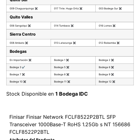
009 Chaguarquingo
✖
017 Tnte. Hugo Ortiz
✖
003 Bodega Sur
✖
Quito Valles
006 Sangolqui
✖
014 Tumbaco
✖
016 Lomas
✖
Sierra Centro
008 Ambato
✖
013 Latacunga
✖
012 Riobamba
✖
Bodegas
En Importación
✖
Bodega 1
✖
Bodega 2
✖
Bodega 3
✔
Bodega 5
✖
Bodega 6
✖
Bodega 7
✖
Bodega 8
✖
Bodega 9
✖
Bodega 10
✖
Bodega 11
✖
Bodega 12
✖
Stock Disponible en
1 Bodega IDC
Finisar Finisar Network FCLF8522P2BTL SFP
Transceiver 1000Base-T RoHS 1.25Gb s NT 156686
FCLF8522P2BTL
Atributos del Producto