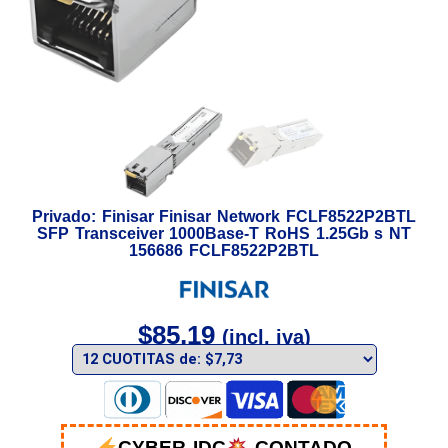
Privado: Finisar Finisar Network FCLF8522P2BTL
SFP Transceiver 1000Base-T RoHS 1.25Gb s NT
156686 FCLF8522P2BTL
$
85,19
(incl. iva)