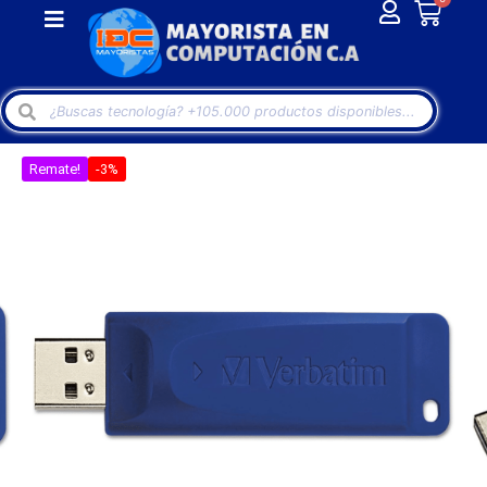
Remate!
-3%