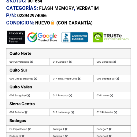
SKU IDC:
001654
CATEGORÍAS:
,
FLASH MEMORY
VERBATIM
P/N:
023942974086
CONDICION:
NUEVO
(CON GARANTÍA)
Quito Norte
001 Universitaria
✖
011 Carcelen
✖
002 Versalles
✖
Quito Sur
009 Chaguarquingo
✖
017 Tnte. Hugo Ortiz
✖
003 Bodega Sur
✖
Quito Valles
006 Sangolqui
✖
014 Tumbaco
✖
016 Lomas
✖
Sierra Centro
008 Ambato
✖
013 Latacunga
✖
012 Riobamba
✖
Bodegas
En Importación
✖
Bodega 1
✖
Bodega 2
✖
Bodega 3
✖
Bodega 5
✖
Bodega 6
✖