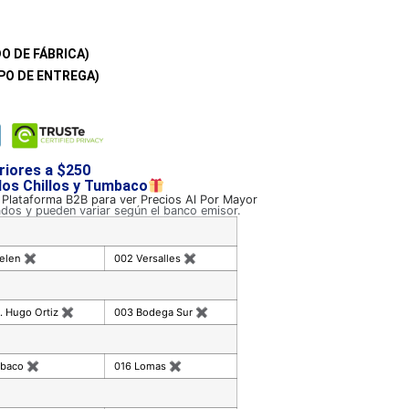
O DE FÁBRICA)
PO DE ENTREGA)
riores a $250
 los Chillos y Tumbaco
a Plataforma B2B para ver Precios Al Por Mayor
ados y pueden variar según el banco emisor.
celen
✖
002 Versalles
✖
. Hugo Ortiz
✖
003 Bodega Sur
✖
mbaco
✖
016 Lomas
✖