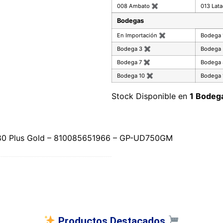
008 Ambato
✖
013 Lat
Bodegas
En Importación
✖
Bodega
Bodega 3
✖
Bodega
Bodega 7
✖
Bodega
Bodega 10
✖
Bodega 
Stock Disponible en
1 Bodeg
80 Plus Gold – 810085651966 – GP-UD750GM
Productos Destacados