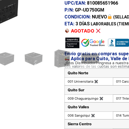
UPC/EAN:
810085651966
P/N:
GP-UD750GM
CONDICION:
NUEVO
(SELLAD
ETA:
3 DÍAS
LABORABLES (TIEM
AGOTADO
Envío gratis en compras supe
Aplica para Quito, Valle de
¿Eres Distribuidor? Ingresa a nuestr
Los valores de las cuotas son estim
Quito Norte
001 Universitaria
✖
011 Car
Quito Sur
009 Chaguarquingo
✖
017 Tnte
Quito Valles
006 Sangolqui
✖
014 Tu
Sierra Centro