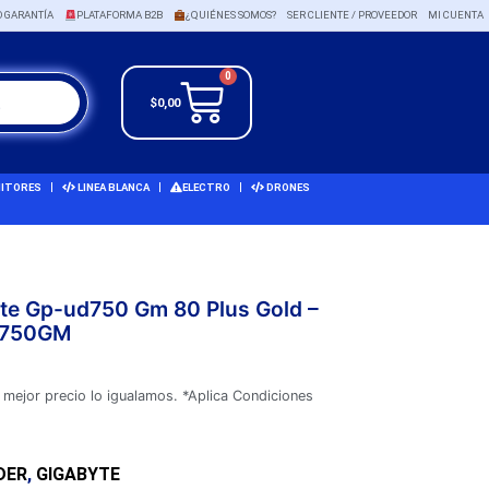
O GARANTÍA
PLATAFORMA B2B
¿QUIÉNES SOMOS?
SER CLIENTE / PROVEEDOR
MI CUENTA
0
$
0,00
ITORES
LINEA BLANCA
ELECTRO
DRONES
te Gp-ud750 Gm 80 Plus Gold –
D750GM
 mejor precio lo igualamos. *Aplica Condiciones
DER
,
GIGABYTE