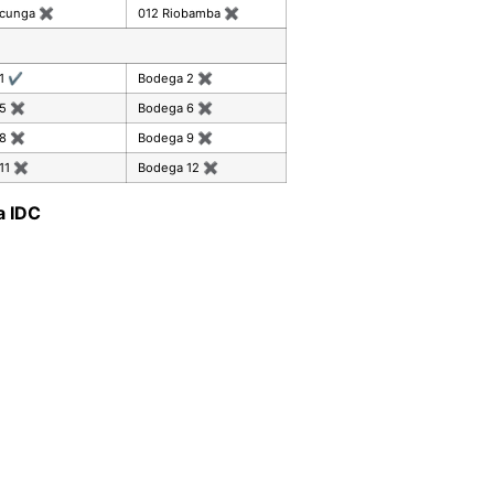
acunga
✖
012 Riobamba
✖
 1
✔
Bodega 2
✖
 5
✖
Bodega 6
✖
 8
✖
Bodega 9
✖
11
✖
Bodega 12
✖
a IDC