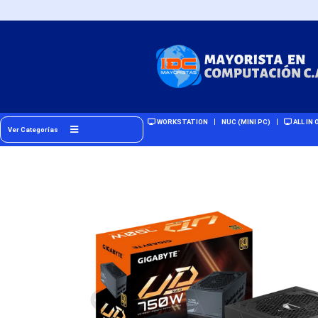
WORKSTATION
NUC (MINI PC)
ALL IN 
Ver Categorías