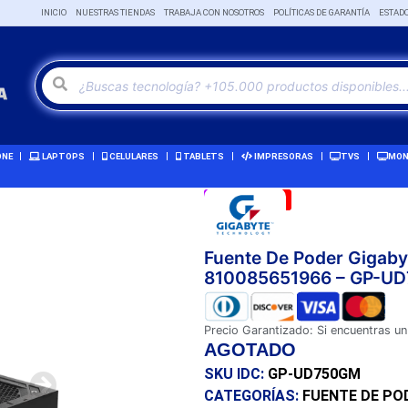
INICIO
NUESTRAS TIENDAS
TRABAJA CON NOSOTROS
POLÍTICAS DE GARANTÍA
ESTAD
ONE
LAPTOPS
CELULARES
TABLETS
IMPRESORAS
TVS
MON
Remate!
-3%
Fuente De Poder Gigaby
810085651966 – GP-U
Precio Garantizado: Si encuentras un
AGOTADO
SKU IDC:
GP-UD750GM
CATEGORÍAS:
FUENTE DE PO