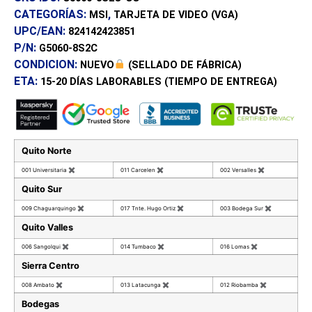
CATEGORÍAS:
,
MSI
TARJETA DE VIDEO (VGA)
UPC/EAN:
824142423851
P/N:
G5060-8S2C
CONDICION:
NUEVO
(SELLADO DE FÁBRICA)
ETA:
15-20 DÍAS
LABORABLES (TIEMPO DE ENTREGA)
Quito Norte
001 Universitaria
✖
011 Carcelen
✖
002 Versalles
✖
Quito Sur
009 Chaguarquingo
✖
017 Tnte. Hugo Ortiz
✖
003 Bodega Sur
✖
Quito Valles
006 Sangolqui
✖
014 Tumbaco
✖
016 Lomas
✖
Sierra Centro
008 Ambato
✖
013 Latacunga
✖
012 Riobamba
✖
Bodegas