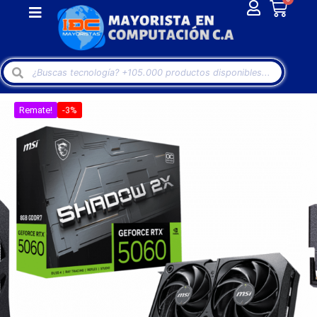
Remate!
-3%