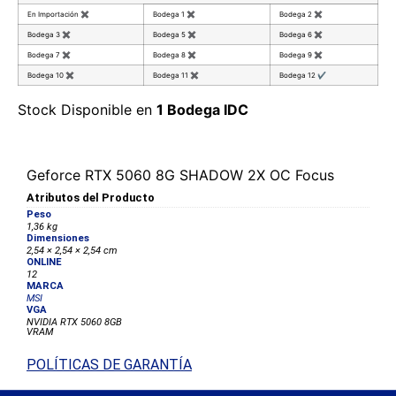
En Importación
✖
Bodega 1
✖
Bodega 2
✖
Bodega 3
✖
Bodega 5
✖
Bodega 6
✖
Bodega 7
✖
Bodega 8
✖
Bodega 9
✖
Bodega 10
✖
Bodega 11
✖
Bodega 12
✔
Stock Disponible en
1 Bodega IDC
Geforce RTX 5060 8G SHADOW 2X OC Focus
Atributos del Producto
Peso
1,36 kg
Dimensiones
2,54 × 2,54 × 2,54 cm
ONLINE
12
MARCA
MSI
VGA
NVIDIA RTX 5060 8GB
VRAM
POLÍTICAS DE GARANTÍA