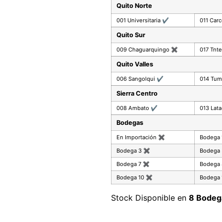
Quito Norte
001 Universitaria
✔
011 Car
Quito Sur
009 Chaguarquingo
✖
017 Tnte
Quito Valles
006 Sangolqui
✔
014 Tu
Sierra Centro
008 Ambato
✔
013 Lat
Bodegas
En Importación
✖
Bodega
Bodega 3
✖
Bodega
Bodega 7
✖
Bodega
Bodega 10
✖
Bodega 
Stock Disponible en
8 Bodeg