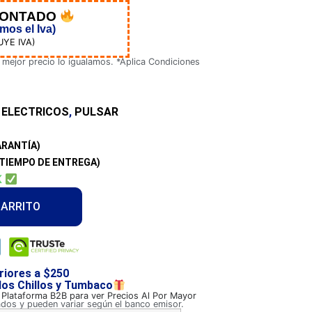
CONTADO
os el Iva)
UYE IVA)
 mejor precio lo igualamos. *Aplica Condiciones
 ELECTRICOS
,
PULSAR
ARANTÍA)
TIEMPO DE ENTREGA)
K
CARRITO
riores a $250
 los Chillos y Tumbaco
a Plataforma B2B para ver Precios Al Por Mayor
ados y pueden variar según el banco emisor.