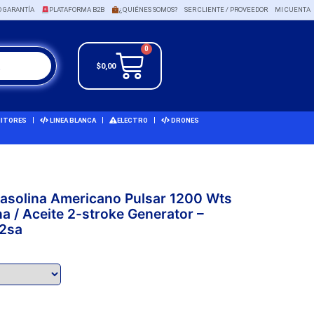
O GARANTÍA
PLATAFORMA B2B
¿QUIÉNES SOMOS?
SER CLIENTE / PROVEEDOR
MI CUENTA
0
$
0,00
ITORES
LINEA BLANCA
ELECTRO
DRONES
Gasolina Americano Pulsar 1200 Wts
na / Aceite 2-stroke Generator –
2sa