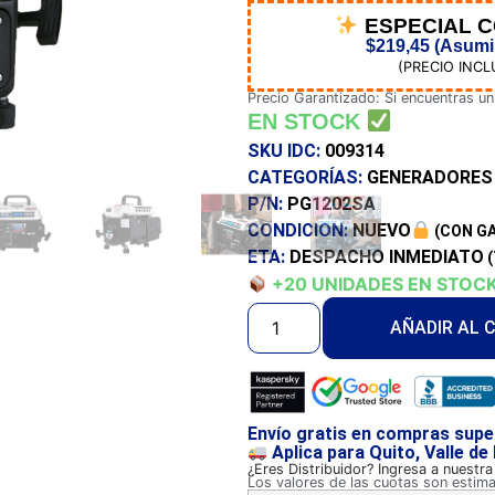
ESPECIAL 
$
219,45
(Asumim
(PRECIO INCL
Precio Garantizado: Si encuentras un
EN STOCK
SKU IDC:
009314
CATEGORÍAS:
GENERADORES
P/N:
PG1202SA
CONDICION:
NUEVO
(CON G
ETA:
DESPACHO INMEDIATO
(
+20 UNIDADES EN STOC
AÑADIR AL 
Envío gratis en compras supe
Aplica para Quito, Valle de
¿Eres Distribuidor? Ingresa a nuestr
Los valores de las cuotas son estim