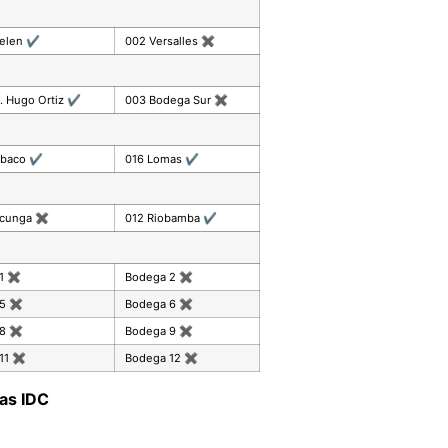
celen
✔
002 Versalles
✖
. Hugo Ortiz
✔
003 Bodega Sur
✖
mbaco
✔
016 Lomas
✔
acunga
✖
012 Riobamba
✔
 1
✖
Bodega 2
✖
 5
✖
Bodega 6
✖
 8
✖
Bodega 9
✖
11
✖
Bodega 12
✖
as IDC