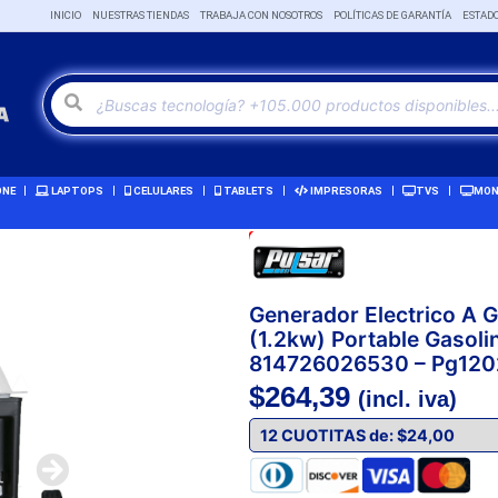
INICIO
NUESTRAS TIENDAS
TRABAJA CON NOSOTROS
POLÍTICAS DE GARANTÍA
ESTAD
ONE
LAPTOPS
CELULARES
TABLETS
IMPRESORAS
TVS
MON
Oferta!
Generador Electrico A 
(1.2kw) Portable Gasoli
814726026530 – Pg120
$
264,39
(incl. iva)