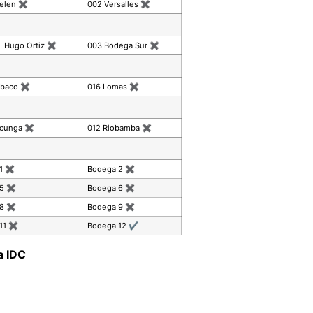
celen
✖
002 Versalles
✖
. Hugo Ortiz
✖
003 Bodega Sur
✖
mbaco
✖
016 Lomas
✖
acunga
✖
012 Riobamba
✖
 1
✖
Bodega 2
✖
 5
✖
Bodega 6
✖
 8
✖
Bodega 9
✖
11
✖
Bodega 12
✔
a IDC