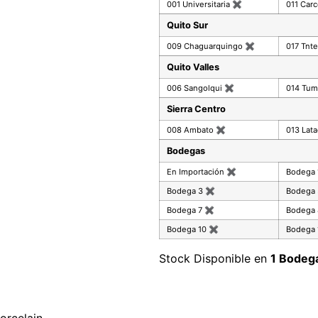
001 Universitaria
✖
011 Car
Quito Sur
009 Chaguarquingo
✖
017 Tnte
Quito Valles
006 Sangolqui
✖
014 Tu
Sierra Centro
008 Ambato
✖
013 Lat
Bodegas
En Importación
✖
Bodega
Bodega 3
✖
Bodega
Bodega 7
✖
Bodega
Bodega 10
✖
Bodega 
Stock Disponible en
1 Bodeg
orcelain