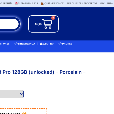
O GARANTÍA
PLATAFORMA B2B
¿QUIÉNES SOMOS?
SER CLIENTE / PROVEEDOR
MI CUENTA
0
$
0,00
ITORES
LINEA BLANCA
ELECTRO
DRONES
8 Pro 128GB (unlocked) – Porcelain –