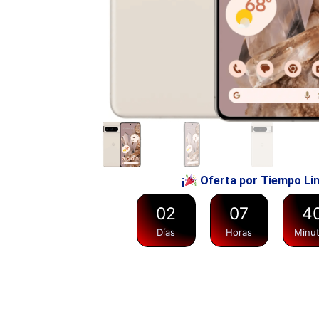
¡
Oferta por Tiempo Li
0
2
0
7
4
Días
Horas
Minu