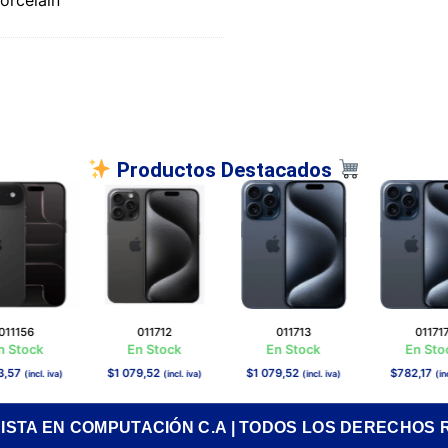
Productos Destacados
011156
011712
011713
01171
n Stock
En Stock
En Stock
En Sto
3,57
$
1 079,52
$
1 079,52
$
782,17
(incl. iva)
(incl. iva)
(incl. iva)
(in
RISTA EN COMPUTACIÓN C.A | TODOS LOS DERECHOS