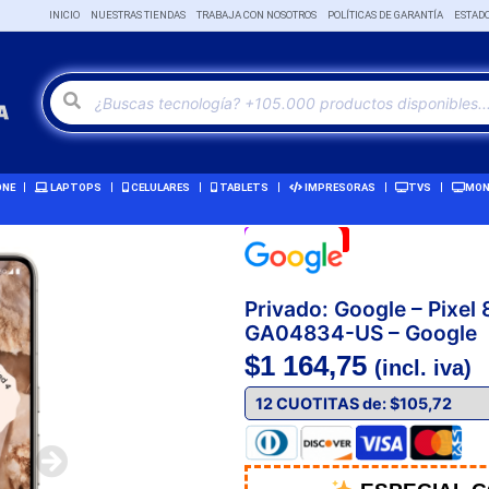
INICIO
NUESTRAS TIENDAS
TRABAJA CON NOSOTROS
POLÍTICAS DE GARANTÍA
ESTAD
ONE
LAPTOPS
CELULARES
TABLETS
IMPRESORAS
TVS
MON
Remate!
-3%
Privado: Google – Pixel 
GA04834-US – Google
$
1 164,75
(incl. iva)