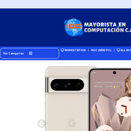
WORKSTATION
NUC (MINI PC)
ALL IN 
Ver Categorías