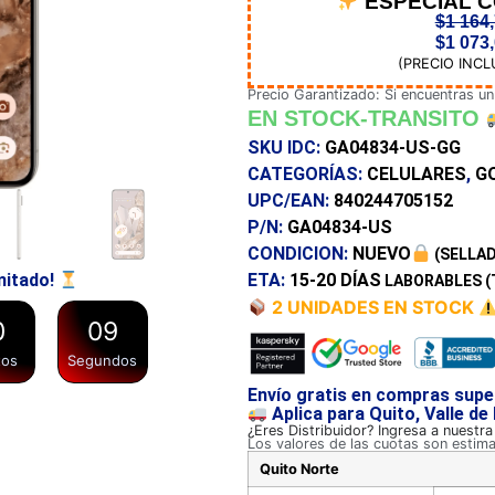
ESPECIAL 
$
1 164
$
1 073
(PRECIO INCL
Precio Garantizado: Si encuentras un
EN STOCK-TRANSITO
SKU IDC:
GA04834-US-GG
CATEGORÍAS:
CELULARES
,
G
UPC/EAN:
840244705152
P/N:
GA04834-US
CONDICION:
NUEVO
(SELLAD
ETA:
15-20 DÍAS
mitado!
LABORABLES (
2 UNIDADES EN STOCK
0
0
9
tos
Segundos
Envío gratis en compras supe
Aplica para Quito, Valle de
¿Eres Distribuidor? Ingresa a nuestr
Los valores de las cuotas son estim
Quito Norte