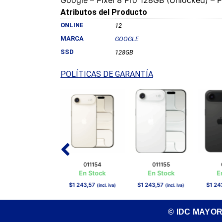
Atributos del Producto
ONLINE
12
MARCA
GOOGLE
SSD
128GB
POLÍTICAS DE GARANTÍA
011714
011154
011155
En Stock
En Stock
En Stock
E
$
1 300,69
$
1 243,57
$
1 243,57
$
1 24
(incl. iva)
(incl. iva)
(incl. iva)
© IDC MAYO