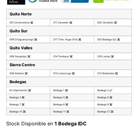
Quito Norte
001 Universitaria
✖
011 Carcelen
✖
002 Versalles
✖
Quito Sur
009 Chaguarquingo
✖
017 Tnte. Hugo Ortiz
✖
003 Bodega Sur
✖
Quito Valles
006 Sangolqui
✖
014 Tumbaco
✖
016 Lomas
✖
Sierra Centro
008 Ambato
✖
013 Latacunga
✖
012 Riobamba
✖
Bodegas
En Importación
✖
Bodega 1
✖
Bodega 2
✔
Bodega 3
✖
Bodega 5
✖
Bodega 6
✖
Bodega 7
✖
Bodega 8
✖
Bodega 9
✖
Bodega 10
✖
Bodega 11
✖
Bodega 12
✖
Stock Disponible en
1 Bodega IDC