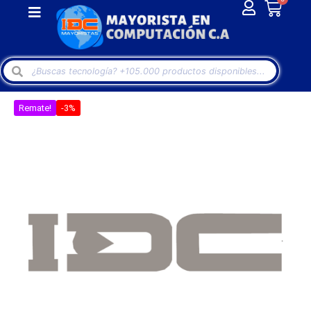
Remate!
-3%