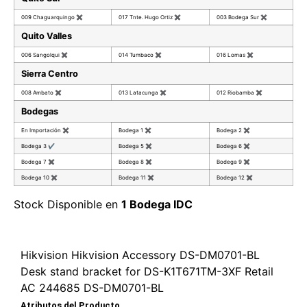
009 Chaguarquingo
✖
017 Tnte. Hugo Ortiz
✖
003 Bodega Sur
✖
Quito Valles
006 Sangolqui
✖
014 Tumbaco
✖
016 Lomas
✖
Sierra Centro
008 Ambato
✖
013 Latacunga
✖
012 Riobamba
✖
Bodegas
En Importación
✖
Bodega 1
✖
Bodega 2
✖
Bodega 3
✔
Bodega 5
✖
Bodega 6
✖
Bodega 7
✖
Bodega 8
✖
Bodega 9
✖
Bodega 10
✖
Bodega 11
✖
Bodega 12
✖
Stock Disponible en
1 Bodega IDC
Hikvision Hikvision Accessory DS-DM0701-BL
Desk stand bracket for DS-K1T671TM-3XF Retail
AC 244685 DS-DM0701-BL
Atributos del Producto