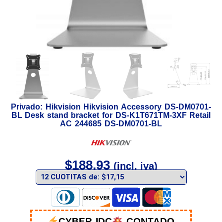
Privado: Hikvision Hikvision Accessory DS-DM0701-
BL Desk stand bracket for DS-K1T671TM-3XF Retail
AC 244685 DS-DM0701-BL
$
188,93
(incl. iva)
CYBER IDC
CONTADO