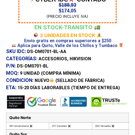
$
188,93
$
174,05
(PRECIO INCLUYE IVA)
EN STOCK-TRANSITO
2 UNIDADES EN STOCK
Envío gratis en compras superiores a $250
Aplica para Quito, Valle de los Chillos y Tumbaco
SKU IDC:
DS-DM0701-BL-AA
CATEGORÍAS:
,
ACCESORIOS
HIKVISION
P/N:
DS-DM0701-BL
MOQ:
9 UNIDAD
(COMPRA MÍNIMA)
CONDICION:
NUEVO
(SELLADO DE FÁBRICA)
ETA:
15-20 DÍAS
LABORABLES (TIEMPO DE ENTREGA)
Quito Norte
001 Universitaria
✖
011 Carcelen
✖
002 Versalles
✖
Quito Sur