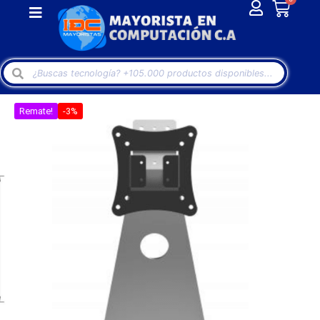
Remate!
-3%