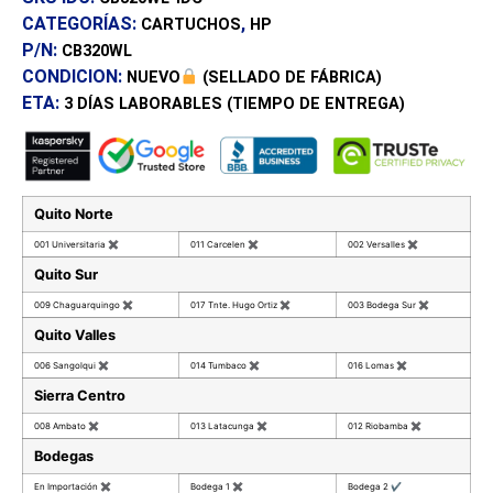
CATEGORÍAS:
,
CARTUCHOS
HP
P/N:
CB320WL
CONDICION:
NUEVO
(SELLADO DE FÁBRICA)
ETA:
3 DÍAS
LABORABLES (TIEMPO DE ENTREGA)
Quito Norte
001 Universitaria
✖
011 Carcelen
✖
002 Versalles
✖
Quito Sur
009 Chaguarquingo
✖
017 Tnte. Hugo Ortiz
✖
003 Bodega Sur
✖
Quito Valles
006 Sangolqui
✖
014 Tumbaco
✖
016 Lomas
✖
Sierra Centro
008 Ambato
✖
013 Latacunga
✖
012 Riobamba
✖
Bodegas
En Importación
✖
Bodega 1
✖
Bodega 2
✔