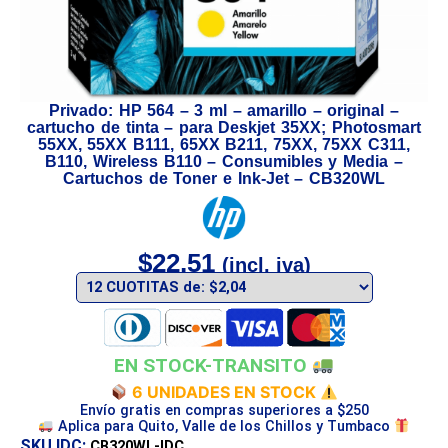
Privado: HP 564 – 3 ml – amarillo – original –
cartucho de tinta – para Deskjet 35XX; Photosmart
55XX, 55XX B111, 65XX B211, 75XX, 75XX C311,
B110, Wireless B110 – Consumibles y Media –
Cartuchos de Toner e Ink-Jet – CB320WL
$
22,51
(incl. iva)
EN STOCK-TRANSITO
6 UNIDADES EN STOCK
Envío gratis en compras superiores a $250
Aplica para Quito, Valle de los Chillos y Tumbaco
SKU IDC:
CB320WL-IDC