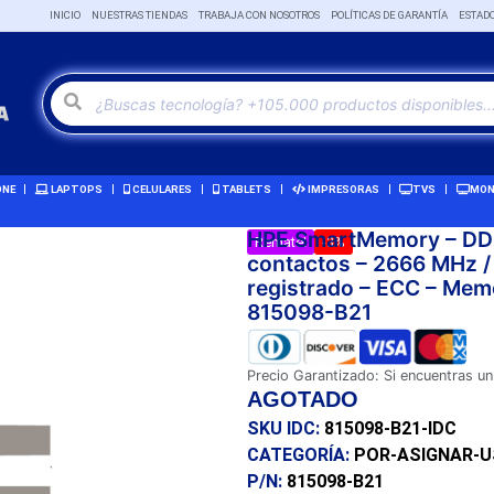
INICIO
NUESTRAS TIENDAS
TRABAJA CON NOSOTROS
POLÍTICAS DE GARANTÍA
ESTAD
ONE
LAPTOPS
CELULARES
TABLETS
IMPRESORAS
TVS
MON
HPE SmartMemory – DDR
Remate!
-3%
contactos – 2666 MHz /
registrado – ECC – Mem
815098-B21
Precio Garantizado: Si encuentras un
AGOTADO
SKU IDC:
815098-B21-IDC
CATEGORÍA:
POR-ASIGNAR-
P/N:
815098-B21