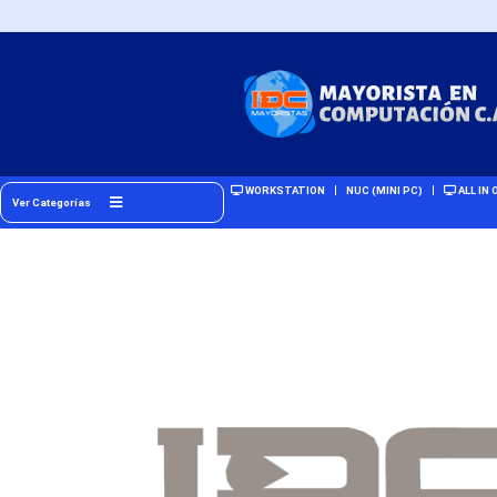
WORKSTATION
NUC (MINI PC)
ALL IN 
Ver Categorías