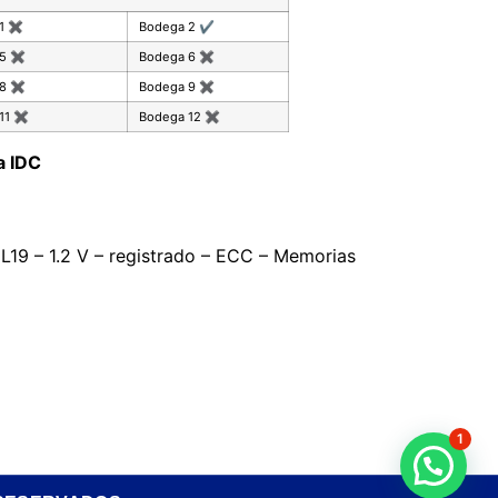
 1
✖
Bodega 2
✔
 5
✖
Bodega 6
✖
 8
✖
Bodega 9
✖
11
✖
Bodega 12
✖
a IDC
9 – 1.2 V – registrado – ECC – Memorias
1