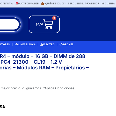
O GARANTÍA
PLATAFORMA B2B
¿QUIÉNES SOMOS?
SER CLIENTE / PROVEEDOR
MI CUENTA
0
$
0,00
ITORES
LINEA BLANCA
ELECTRO
DRONES
4 – módulo – 16 GB – DIMM de 288
 PC4-21300 – CL19 – 1.2 V –
orias – Módulos RAM – Propietarios –
 mejor precio lo igualamos. *Aplica Condiciones
USA