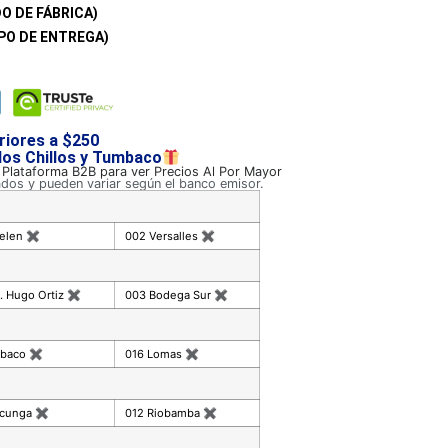
O DE FÁBRICA)
PO DE ENTREGA)
riores a $250
 los Chillos y Tumbaco
a Plataforma B2B para ver Precios Al Por Mayor
ados y pueden variar según el banco emisor.
celen
✖
002 Versalles
✖
. Hugo Ortiz
✖
003 Bodega Sur
✖
mbaco
✖
016 Lomas
✖
acunga
✖
012 Riobamba
✖