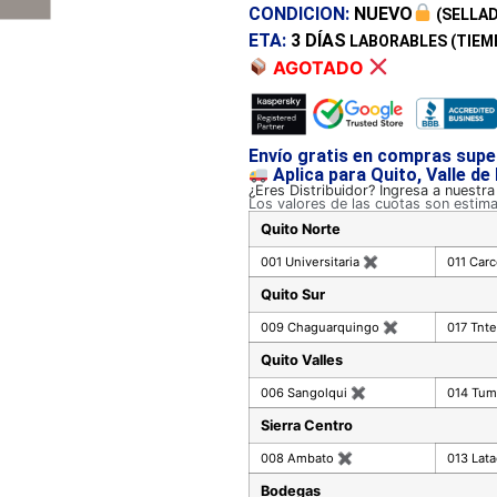
CONDICION:
NUEVO
(SELLAD
ETA:
3 DÍAS
LABORABLES (TIEM
AGOTADO
Envío gratis en compras supe
Aplica para Quito, Valle de
¿Eres Distribuidor? Ingresa a nuestr
Los valores de las cuotas son estim
Quito Norte
001 Universitaria
✖
011 Car
Quito Sur
009 Chaguarquingo
✖
017 Tnte
Quito Valles
006 Sangolqui
✖
014 Tu
Sierra Centro
008 Ambato
✖
013 Lat
Bodegas