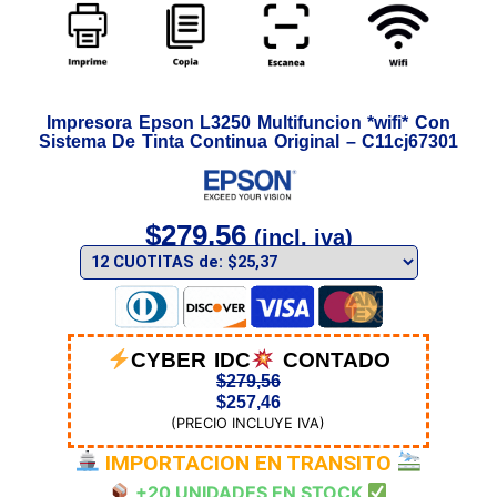
Impresora Epson L3250 Multifuncion *wifi* Con
Sistema De Tinta Continua Original – C11cj67301
$
279,56
(incl. iva)
CYBER IDC
CONTADO
$
279,56
$
257,46
(PRECIO INCLUYE IVA)
IMPORTACION EN TRANSITO
+20 UNIDADES EN STOCK