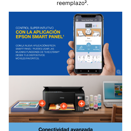
reemplazo².