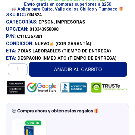
Envío gratis en compras superiores a $250
Aplica para Quito, Valle de los Chillos y Tumbaco
SKU IDC:
004524
CATEGORÍAS:
,
EPSON
IMPRESORAS
UPC/EAN:
010343958098
P/N:
C11CJ67301
CONDICION:
NUEVO
(CON GARANTÍA)
ETA:
7 DÍAS
LABORABLES (TIEMPO DE ENTREGA)
ETA:
DESPACHO INMEDIATO
(TIEMPO DE ENTREGA)
AÑADIR AL CARRITO
Compra ahora y obtén estos regalos
GRATIS