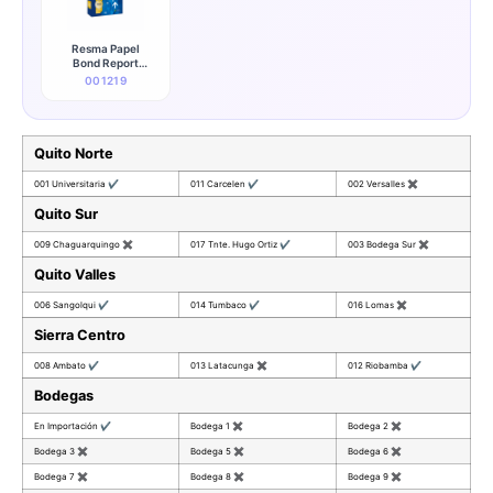
Resma Papel
Bond Report
500h 75g
001219
Quito Norte
001 Universitaria
✔
011 Carcelen
✔
002 Versalles
✖
Quito Sur
009 Chaguarquingo
✖
017 Tnte. Hugo Ortiz
✔
003 Bodega Sur
✖
Quito Valles
006 Sangolqui
✔
014 Tumbaco
✔
016 Lomas
✖
Sierra Centro
008 Ambato
✔
013 Latacunga
✖
012 Riobamba
✔
Bodegas
En Importación
✔
Bodega 1
✖
Bodega 2
✖
Bodega 3
✖
Bodega 5
✖
Bodega 6
✖
Bodega 7
✖
Bodega 8
✖
Bodega 9
✖