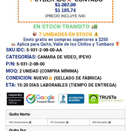
$
1 287,09
$
1 185,74
(PRECIO INCLUYE IVA)
EN STOCK-TRANSITO
7 UNIDADES EN STOCK
Envío gratis en compras superiores a $250
Aplica para Quito, Valle de los Chillos y Tumbaco
SKU IDC:
5-931-2-08-00-AA
CATEGORÍAS:
,
CAMARA DE VIDEO
IPEVO
P/N:
5-931-2-08-00
MOQ:
2 UNIDAD
(COMPRA MÍNIMA)
CONDICION:
NUEVO
(SELLADO DE FÁBRICA)
ETA:
15-20 DÍAS
LABORABLES (TIEMPO DE ENTREGA)
Quito Norte
001 Universitaria
✖
011 Carcelen
✖
002 Versalles
✖
Quito Sur