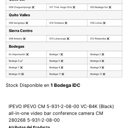
009 Chaguarquingo
✖
017 Tnte. Hugo Ortiz
✖
003 Bodega Sur
✖
Quito Valles
006 Sangolqui
✖
014 Tumbaco
✖
016 Lomas
✖
Sierra Centro
008 Ambato
✖
013 Latacunga
✖
012 Riobamba
✖
Bodegas
En Importación
✖
Bodega 1
✖
Bodega 2
✖
Bodega 3
✔
Bodega 5
✖
Bodega 6
✖
Bodega 7
✖
Bodega 8
✖
Bodega 9
✖
Bodega 10
✖
Bodega 11
✖
Bodega 12
✖
Stock Disponible en
1 Bodega IDC
IPEVO IPEVO CM 5-931-2-08-00 VC-B4K (Black)
all-in-one video bar conference camera CM
280268 5-931-2-08-00
Atributos del Producto