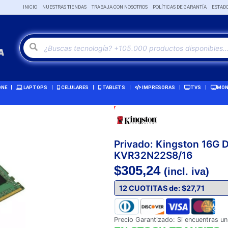
INICIO
NUESTRAS TIENDAS
TRABAJA CON NOSOTROS
POLÍTICAS DE GARANTÍA
ESTAD
ONE
LAPTOPS
CELULARES
TABLETS
IMPRESORAS
TVS
MON
Oferta!
Privado: Kingston 16G
KVR32N22S8/16
$
305,24
(incl. iva)
Precio Garantizado: Si encuentras un