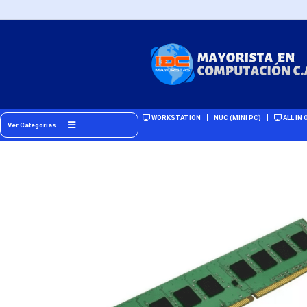
WORKSTATION
NUC (MINI PC)
ALL IN 
Ver Categorías