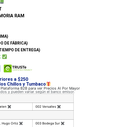
T
MORIA RAM
IMA)
O DE FÁBRICA)
TIEMPO DE ENTREGA)
K
riores a $250
 los Chillos y Tumbaco
a Plataforma B2B para ver Precios Al Por Mayor
ados y pueden variar según el banco emisor.
celen
✖
002 Versalles
✖
. Hugo Ortiz
✖
003 Bodega Sur
✖