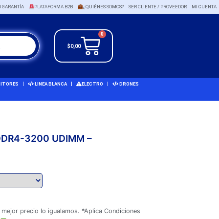
O GARANTÍA
PLATAFORMA B2B
¿QUIÉNES SOMOS?
SER CLIENTE / PROVEEDOR
MI CUENTA
0
$
0,00
ITORES
LINEA BLANCA
ELECTRO
DRONES
 DDR4-3200 UDIMM –
 mejor precio lo igualamos. *Aplica Condiciones