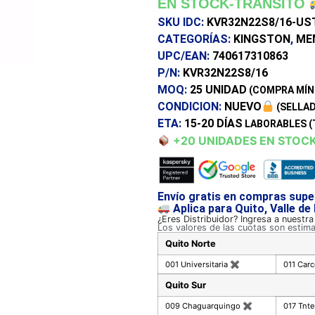
EN STOCK-TRANSITO
SKU IDC:
KVR32N22S8/16-US
CATEGORÍAS:
KINGSTON
,
ME
UPC/EAN:
740617310863
P/N:
KVR32N22S8/16
MOQ:
25 UNIDAD
(COMPRA MÍN
CONDICION:
NUEVO
(SELLAD
ETA:
15-20 DÍAS
LABORABLES (
+20 UNIDADES EN STOC
Envío gratis en compras supe
Aplica para Quito, Valle de
¿Eres Distribuidor? Ingresa a nuestr
Los valores de las cuotas son estim
Quito Norte
001 Universitaria
✖
011 Car
Quito Sur
009 Chaguarquingo
✖
017 Tnte