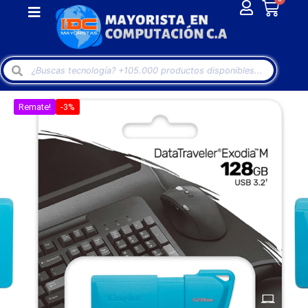
Remate!
-3%