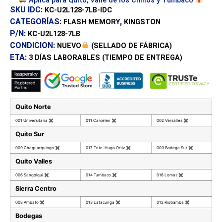
Aplica para Quito, Valle de los Chillos y Tumbaco
SKU IDC:
KC-U2L128-7LB-IDC
CATEGORÍAS:
,
FLASH MEMORY
KINGSTON
P/N:
KC-U2L128-7LB
CONDICION:
NUEVO
(SELLADO DE FÁBRICA)
ETA:
3 DÍAS
LABORABLES (TIEMPO DE ENTREGA)
Quito Norte
001 Universitaria
✖
011 Carcelen
✖
002 Versalles
✖
Quito Sur
009 Chaguarquingo
✖
017 Tnte. Hugo Ortiz
✖
003 Bodega Sur
✖
Quito Valles
006 Sangolqui
✖
014 Tumbaco
✖
016 Lomas
✖
Sierra Centro
008 Ambato
✖
013 Latacunga
✖
012 Riobamba
✖
Bodegas