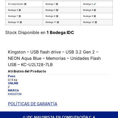
En Importación
✖
Bodega 1
✖
Bodega 2
✔
Bodega 3
✖
Bodega 5
✖
Bodega 6
✖
Bodega 7
✖
Bodega 8
✖
Bodega 9
✖
Bodega 10
✖
Bodega 11
✖
Bodega 12
✖
Stock Disponible en
1 Bodega IDC
Kingston – USB flash drive – USB 3.2 Gen 2 –
NEON Aqua Blue – Memorias – Unidades Flash
USB – KC-U2L128-7LB
Atributos del Producto
Peso
0,15 kg
ONLINE
2
MARCA
KINGSTON
POLÍTICAS DE GARANTÍA
© IDC MAYORISTA EN COMPUTACIÓN C.A