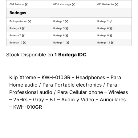
008 Ambato
✖
013 Latacunga
✖
012 Riobamba
✖
Bodegas
En Importación
✖
Bodega 1
✖
Bodega 2
✔
Bodega 3
✖
Bodega 5
✖
Bodega 6
✖
Bodega 7
✖
Bodega 8
✖
Bodega 9
✖
Bodega 10
✖
Bodega 11
✖
Bodega 12
✖
Stock Disponible en
1 Bodega IDC
Klip Xtreme – KWH-010GR – Headphones – Para
Home audio / Para Portable electronics / Para
Professional audio / Para Cellular phone – Wireless
– 25Hrs – Gray – BT – Audio y Video – Auriculares
– KWH-010GR