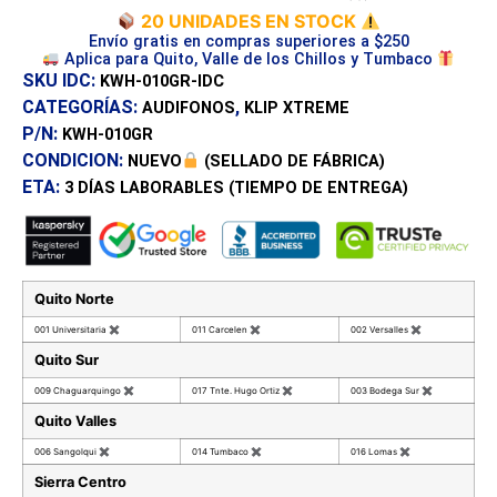
20 UNIDADES EN STOCK
Envío gratis en compras superiores a $250
Aplica para Quito, Valle de los Chillos y Tumbaco
SKU IDC:
KWH-010GR-IDC
CATEGORÍAS:
,
AUDIFONOS
KLIP XTREME
P/N:
KWH-010GR
CONDICION:
NUEVO
(SELLADO DE FÁBRICA)
ETA:
3 DÍAS
LABORABLES (TIEMPO DE ENTREGA)
Quito Norte
001 Universitaria
✖
011 Carcelen
✖
002 Versalles
✖
Quito Sur
009 Chaguarquingo
✖
017 Tnte. Hugo Ortiz
✖
003 Bodega Sur
✖
Quito Valles
006 Sangolqui
✖
014 Tumbaco
✖
016 Lomas
✖
Sierra Centro