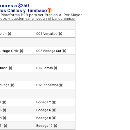
riores a $250
 los Chillos y Tumbaco
a Plataforma B2B para ver Precios Al Por Mayor
ados y pueden variar según el banco emisor.
celen
✖
002 Versalles
✖
. Hugo Ortiz
✖
003 Bodega Sur
✖
mbaco
✖
016 Lomas
✖
acunga
✖
012 Riobamba
✖
 1
✖
Bodega 2
✖
 5
✖
Bodega 6
✖
 8
✖
Bodega 9
✖
11
✖
Bodega 12
✖