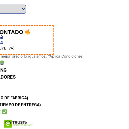
CONTADO
42
04
UYE IVA)
 mejor precio lo igualamos. *Aplica Condiciones
-NG
ADORES
O DE FÁBRICA)
TIEMPO DE ENTREGA)
K