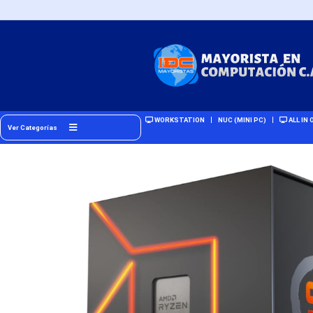
WORKSTATION
NUC (MINI PC)
ALL IN 
Ver Categorías