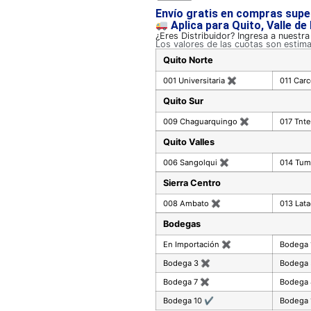
Envío gratis en compras supe
Aplica para Quito, Valle de
¿Eres Distribuidor? Ingresa a nuestr
Los valores de las cuotas son estim
Quito Norte
001 Universitaria
✖
011 Car
Quito Sur
009 Chaguarquingo
✖
017 Tnte
Quito Valles
006 Sangolqui
✖
014 Tu
Sierra Centro
008 Ambato
✖
013 Lat
Bodegas
En Importación
✖
Bodega
Bodega 3
✖
Bodega
Bodega 7
✖
Bodega
Bodega 10
✔
Bodega 