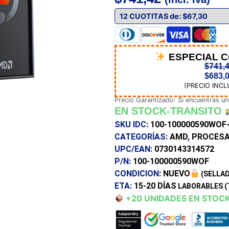
ESPECIAL 
$
741,
$
683,
(PRECIO INCL
Precio Garantizado: Si encuentras un
EN STOCK-TRANSITO
SKU IDC:
100-100000590WOF
CATEGORÍAS:
AMD
,
PROCES
UPC/EAN:
0730143314572
P/N:
100-100000590WOF
CONDICION:
NUEVO
(SELLAD
ETA:
15-20 DÍAS
LABORABLES (
+20 UNIDADES EN STOC