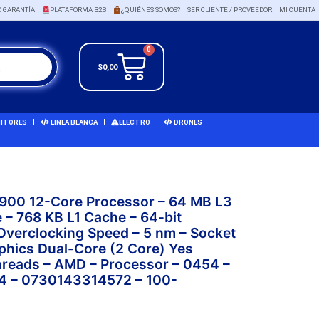
O GARANTÍA
PLATAFORMA B2B
¿QUIÉNES SOMOS?
SER CLIENTE / PROVEEDOR
MI CUENTA
0
$
0,00
ITORES
LINEA BLANCA
ELECTRO
DRONES
7900 12-Core Processor – 64 MB L3
 – 768 KB L1 Cache – 64-bit
Overclocking Speed – 5 nm – Socket
hics Dual-Core (2 Core) Yes
hreads – AMD – Processor – 0454 –
 – 0730143314572 – 100-