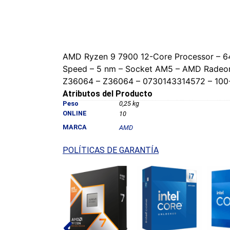
AMD Ryzen 9 7900 12-Core Processor – 64
Speed – 5 nm – Socket AM5 – AMD Radeon 
Z36064 – Z36064 – 0730143314572 – 10
Atributos del Producto
Peso
0,25 kg
ONLINE
10
MARCA
AMD
POLÍTICAS DE GARANTÍA