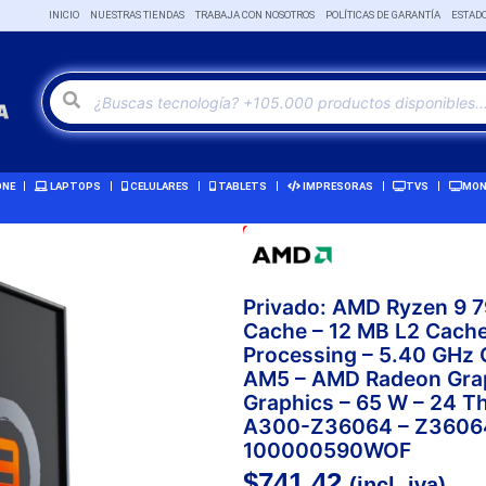
INICIO
NUESTRAS TIENDAS
TRABAJA CON NOSOTROS
POLÍTICAS DE GARANTÍA
ESTAD
ONE
LAPTOPS
CELULARES
TABLETS
IMPRESORAS
TVS
MON
Oferta!
Privado: AMD Ryzen 9 
Cache – 12 MB L2 Cache
Processing – 5.40 GHz 
AM5 – AMD Radeon Grap
Graphics – 65 W – 24 T
A300-Z36064 – Z36064
100000590WOF
$
741,42
(incl. iva)