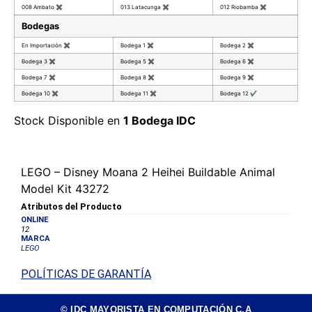
008 Ambato
✖
013 Latacunga
✖
012 Riobamba
✖
Bodegas
En Importación
✖
Bodega 1
✖
Bodega 2
✖
Bodega 3
✖
Bodega 5
✖
Bodega 6
✖
Bodega 7
✖
Bodega 8
✖
Bodega 9
✖
Bodega 10
✖
Bodega 11
✖
Bodega 12
✔
Stock Disponible en
1 Bodega IDC
LEGO – Disney Moana 2 Heihei Buildable Animal
Model Kit 43272
Atributos del Producto
ONLINE
12
MARCA
LEGO
POLÍTICAS DE GARANTÍA
© IDC MAYORISTA EN COMPUTACIÓN C.A