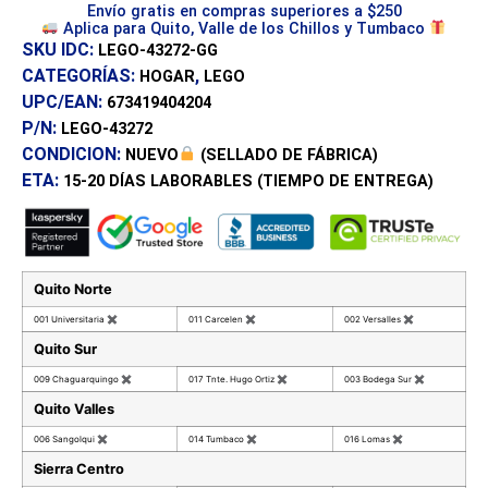
Envío gratis en compras superiores a $250
Aplica para Quito, Valle de los Chillos y Tumbaco
SKU IDC:
LEGO-43272-GG
CATEGORÍAS:
,
HOGAR
LEGO
UPC/EAN:
673419404204
P/N:
LEGO-43272
CONDICION:
NUEVO
(SELLADO DE FÁBRICA)
ETA:
15-20 DÍAS
LABORABLES (TIEMPO DE ENTREGA)
Quito Norte
001 Universitaria
✖
011 Carcelen
✖
002 Versalles
✖
Quito Sur
009 Chaguarquingo
✖
017 Tnte. Hugo Ortiz
✖
003 Bodega Sur
✖
Quito Valles
006 Sangolqui
✖
014 Tumbaco
✖
016 Lomas
✖
Sierra Centro