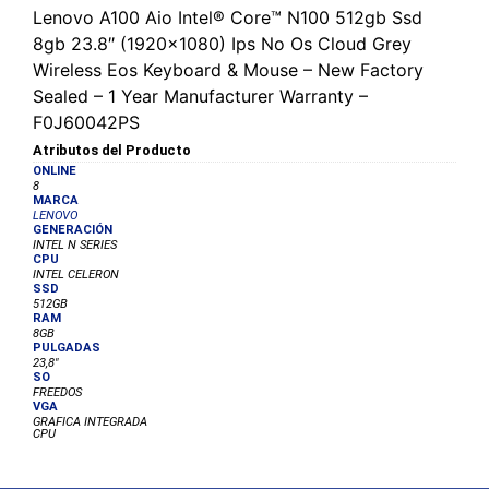
Lenovo A100 Aio Intel® Core™ N100 512gb Ssd
8gb 23.8″ (1920×1080) Ips No Os Cloud Grey
Wireless Eos Keyboard & Mouse – New Factory
Sealed – 1 Year Manufacturer Warranty –
F0J60042PS
Atributos del Producto
ONLINE
8
MARCA
LENOVO
GENERACIÓN
INTEL N SERIES
CPU
INTEL CELERON
SSD
512GB
RAM
8GB
PULGADAS
23,8"
SO
FREEDOS
VGA
GRAFICA INTEGRADA
CPU