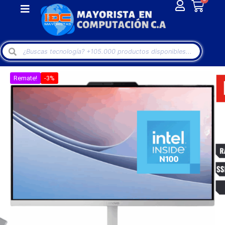
Remate!
-3%