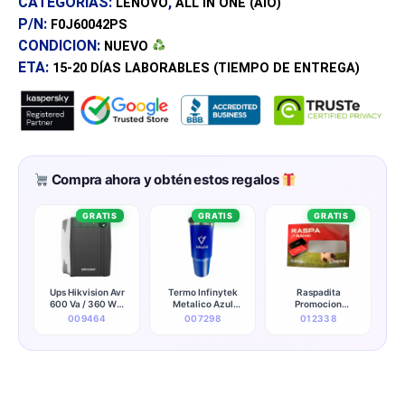
CATEGORÍAS:
,
LENOVO
ALL IN ONE (AIO)
P/N:
F0J60042PS
CONDICION:
NUEVO
ETA:
15-20 DÍAS
LABORABLES (TIEMPO DE ENTREGA)
Compra ahora y obtén estos regalos
GRATIS
GRATIS
GRATIS
Ups Hikvision Avr
Termo Infinytek
Raspadita
600 Va / 360 W 6
Metalico Azul
Promocion
Salidas (120v)
(promocionales)
Kingston
009464
007298
012338
(50/60hz) - Ds-
ups600-x