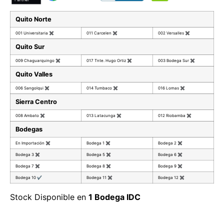
Quito Norte
001 Universitaria
✖
011 Carcelen
✖
002 Versalles
✖
Quito Sur
009 Chaguarquingo
✖
017 Tnte. Hugo Ortiz
✖
003 Bodega Sur
✖
Quito Valles
006 Sangolqui
✖
014 Tumbaco
✖
016 Lomas
✖
Sierra Centro
008 Ambato
✖
013 Latacunga
✖
012 Riobamba
✖
Bodegas
En Importación
✖
Bodega 1
✖
Bodega 2
✖
Bodega 3
✖
Bodega 5
✖
Bodega 6
✖
Bodega 7
✖
Bodega 8
✖
Bodega 9
✖
Bodega 10
✔
Bodega 11
✖
Bodega 12
✖
Stock Disponible en
1 Bodega IDC