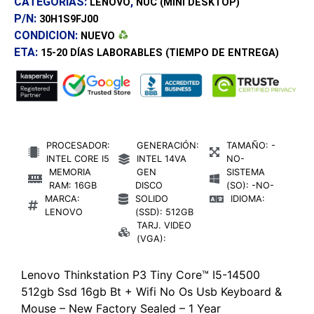
CATEGORÍAS:
,
LENOVO
NUC (MINI DESKTOP)
P/N:
30H1S9FJ00
CONDICION:
NUEVO
ETA:
15-20 DÍAS
LABORABLES (TIEMPO DE ENTREGA)
PROCESADOR:
GENERACIÓN:
TAMAÑO: -
INTEL CORE I5
INTEL 14VA
NO-
MEMORIA
GEN
SISTEMA
RAM: 16GB
DISCO
(SO): -NO-
MARCA:
SOLIDO
IDIOMA:
LENOVO
(SSD): 512GB
TARJ. VIDEO
(VGA):
Lenovo Thinkstation P3 Tiny Core™ I5-14500
512gb Ssd 16gb Bt + Wifi No Os Usb Keyboard &
Mouse – New Factory Sealed – 1 Year