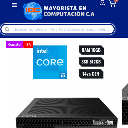
Remate!
-3%