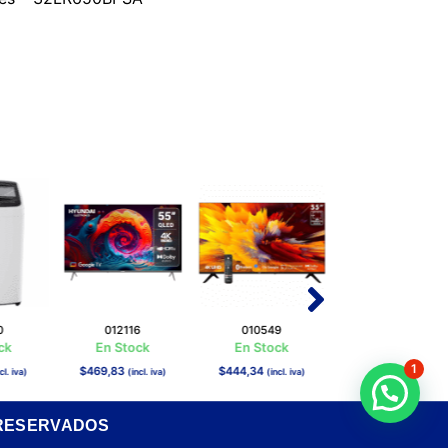
0
012116
010549
010570
ck
En Stock
En Stock
En Stock
1
$
469,83
$
444,34
$
317,13
cl. iva)
(incl. iva)
(incl. iva)
(incl. iva)
 RESERVADOS