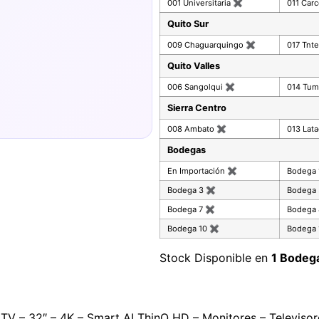
001 Universitaria
✖
011 Car
Quito Sur
009 Chaguarquingo
✖
017 Tnte
Quito Valles
006 Sangolqui
✖
014 Tu
Sierra Centro
008 Ambato
✖
013 Lat
Bodegas
En Importación
✖
Bodega
Bodega 3
✖
Bodega
Bodega 7
✖
Bodega
Bodega 10
✖
Bodega 
Stock Disponible en
1 Bodeg
t TV – 32″ – 4K – Smart AI ThinQ HD – Monitores – Televis