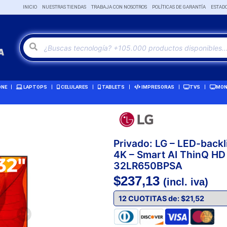
INICIO
NUESTRAS TIENDAS
TRABAJA CON NOSOTROS
POLÍTICAS DE GARANTÍA
ESTAD
ONE
LAPTOPS
CELULARES
TABLETS
IMPRESORAS
TVS
MON
Privado: LG – LED-backli
4K – Smart AI ThinQ HD 
32LR650BPSA
$
237,13
(incl. iva)