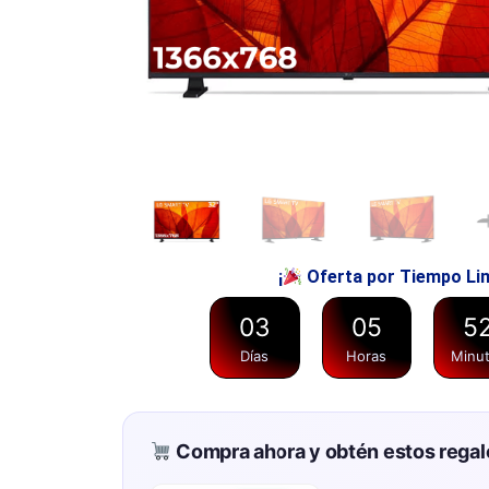
¡
Oferta por Tiempo Li
0
3
0
5
5
Días
Horas
Minu
Compra ahora y obtén estos rega