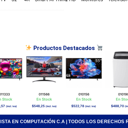
Productos Destacados
011333
011566
010156
01019
n Stock
En Stock
En Stock
En Sto
,57
$
548,25
$
522,78
$
488,70
(incl. iva)
(incl. iva)
(incl. iva)
(in
RISTA EN COMPUTACIÓN C.A | TODOS LOS DERECHOS