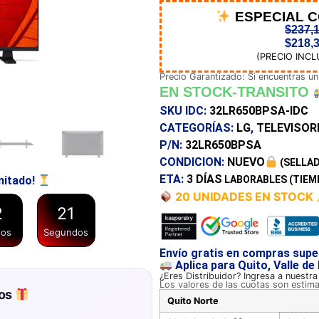
ESPECIAL 
$
237,
$
218,
(PRECIO INCL
Precio Garantizado: Si encuentras un
EN STOCK-TRANSITO
SKU IDC:
32LR650BPSA-IDC
CATEGORÍAS:
LG
,
TELEVISOR
P/N:
32LR650BPSA
CONDICION:
NUEVO
(SELLAD
ETA:
3 DÍAS
LABORABLES (TIEM
mitado!
20 UNIDADES EN STOCK
2
2
0
tos
Segundos
Envío gratis en compras supe
Aplica para Quito, Valle de
¿Eres Distribuidor? Ingresa a nuestr
Los valores de las cuotas son estim
los
Quito Norte