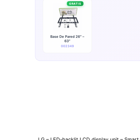
GRATIS
Base De Pared 26″ –
63″
002349
LG – LED-backlit LCD display unit – Smar