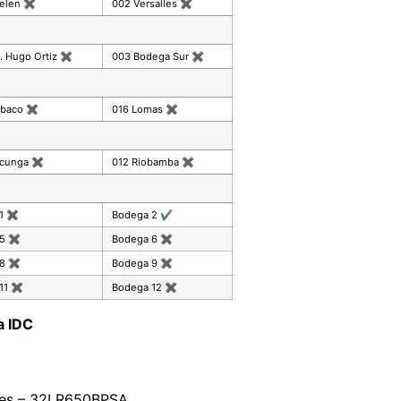
celen
✖
002 Versalles
✖
. Hugo Ortiz
✖
003 Bodega Sur
✖
mbaco
✖
016 Lomas
✖
acunga
✖
012 Riobamba
✖
 1
✖
Bodega 2
✔
 5
✖
Bodega 6
✖
 8
✖
Bodega 9
✖
11
✖
Bodega 12
✖
a IDC
ores – 32LR650BPSA