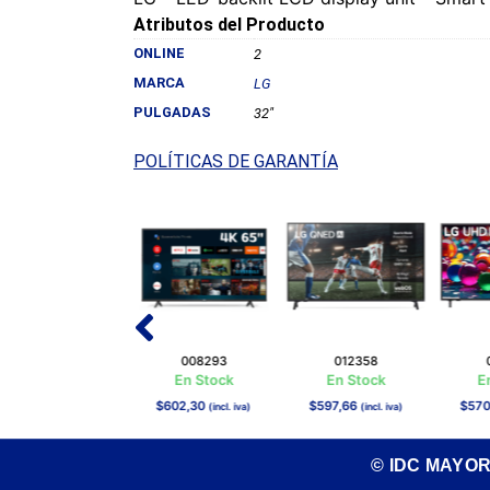
Atributos del Producto
ONLINE
2
MARCA
LG
PULGADAS
32"
POLÍTICAS DE GARANTÍA
012015
008293
012358
En Stock
En Stock
En Stock
E
$
651,49
$
602,30
$
597,66
$
570
(incl. iva)
(incl. iva)
(incl. iva)
© IDC MAYO