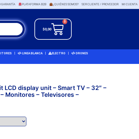
O GARANTÍA
PLATAFORMA B2B
¿QUIÉNES SOMOS?
SER CLIENTE / PROVEEDOR
MI CUENTA
0
$
0,00
ITORES
LINEA BLANCA
ELECTRO
DRONES
t LCD display unit – Smart TV – 32″ –
– Monitores – Televisores –