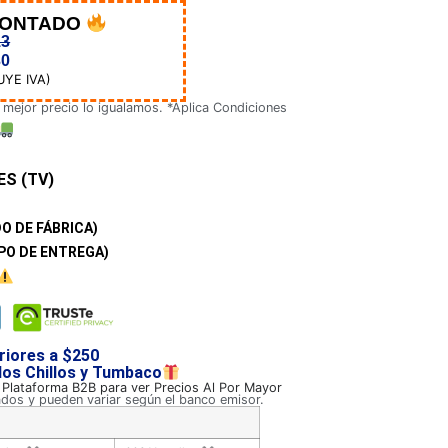
CONTADO
13
30
UYE IVA)
 mejor precio lo igualamos. *Aplica Condiciones
ES (TV)
O DE FÁBRICA)
PO DE ENTREGA)
riores a $250
 los Chillos y Tumbaco
a Plataforma B2B para ver Precios Al Por Mayor
ados y pueden variar según el banco emisor.