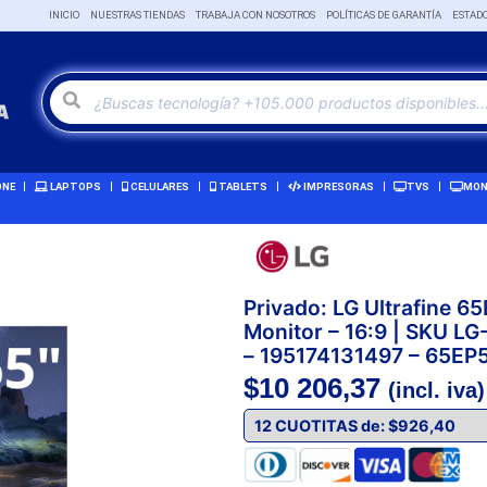
INICIO
NUESTRAS TIENDAS
TRABAJA CON NOSOTROS
POLÍTICAS DE GARANTÍA
ESTAD
ONE
LAPTOPS
CELULARES
TABLETS
IMPRESORAS
TVS
MON
Privado: LG Ultrafine 
Monitor – 16:9 | SKU 
– 195174131497 – 65EP
$
10 206,37
(incl. iva)