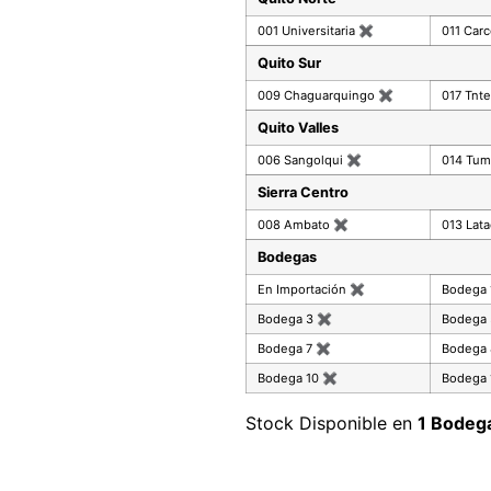
001 Universitaria
✖
011 Car
Quito Sur
009 Chaguarquingo
✖
017 Tnte
Quito Valles
006 Sangolqui
✖
014 Tu
Sierra Centro
008 Ambato
✖
013 Lat
Bodegas
En Importación
✖
Bodega
Bodega 3
✖
Bodega
Bodega 7
✖
Bodega
Bodega 10
✖
Bodega 
Stock Disponible en
1 Bodeg