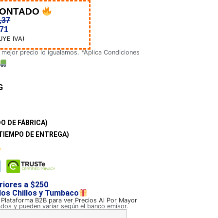
CONTADO
,37
,71
UYE IVA)
 mejor precio lo igualamos. *Aplica Condiciones
G
O DE FÁBRICA)
TIEMPO DE ENTREGA)
riores a $250
 los Chillos y Tumbaco
a Plataforma B2B para ver Precios Al Por Mayor
ados y pueden variar según el banco emisor.