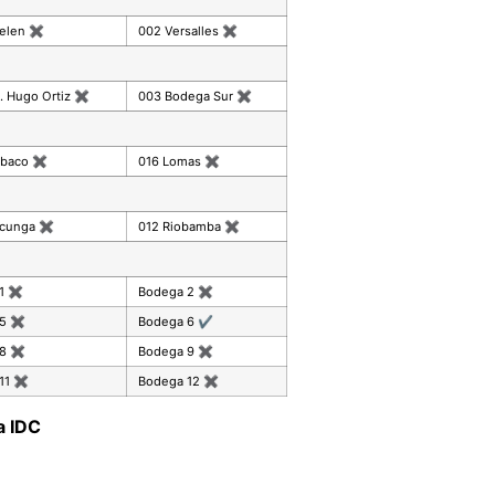
celen
✖
002 Versalles
✖
. Hugo Ortiz
✖
003 Bodega Sur
✖
mbaco
✖
016 Lomas
✖
acunga
✖
012 Riobamba
✖
 1
✖
Bodega 2
✖
 5
✖
Bodega 6
✔
 8
✖
Bodega 9
✖
11
✖
Bodega 12
✖
a IDC