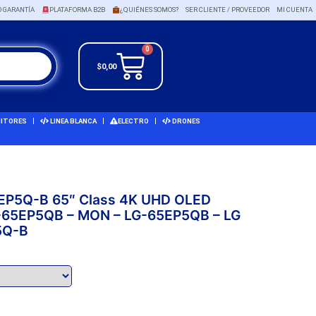
O GARANTÍA
PLATAFORMA B2B
¿QUIÉNES SOMOS?
SER CLIENTE / PROVEEDOR
MI CUENTA
0
$
0,00
ITORES
LINEA BLANCA
ELECTRO
DRONES
65EP5Q-B 65″ Class 4K UHD OLED
LG-65EP5QB – MON – LG-65EP5QB – LG
5Q-B