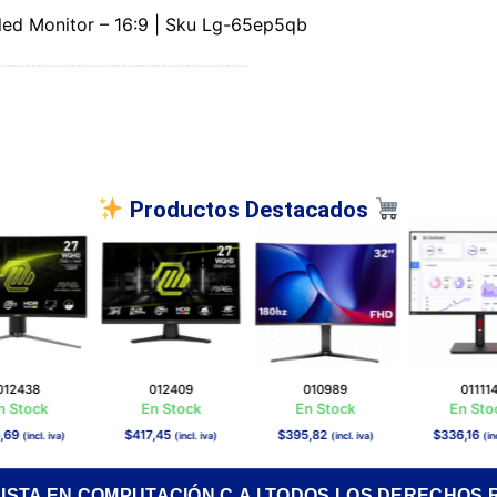
led Monitor – 16:9 | Sku Lg-65ep5qb
Productos Destacados
012438
012409
010989
01111
n Stock
En Stock
En Stock
En Sto
,69
$
417,45
$
395,82
$
336,16
(incl. iva)
(incl. iva)
(incl. iva)
(in
RISTA EN COMPUTACIÓN C.A | TODOS LOS DERECHOS