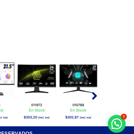
4
011972
010788
010940
ck
En Stock
En Stock
En Stock
1
$
303,20
$
302,87
$
262,19
cl. iva)
(incl. iva)
(incl. iva)
(incl. iva)
¿Necesitas ayuda?
 RESERVADOS