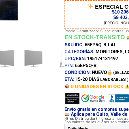
ESPECIAL 
$
10 206
$
9 402
(PRECIO INCL
Precio Garantizado: Si encuentras un
EN STOCK-TRANSITO
SKU IDC:
65EP5Q-B-LAL
CATEGORÍAS:
MONITORES
,
L
UPC/EAN:
195174131497
P/N:
65EP5Q-B
CONDICION:
NUEVO
(SELLAD
ETA:
15-20 DÍAS
LABORABLES (
5 UNIDADES EN STOCK
Envío gratis en compras supe
Aplica para Quito, Valle de
¿Eres Distribuidor? Ingresa a nuestr
Los valores de las cuotas son estim
Quito Norte