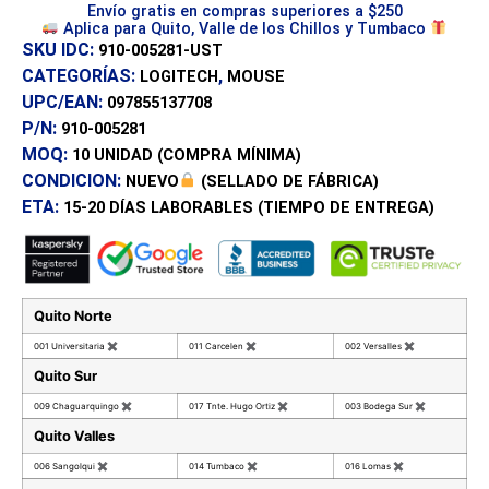
Envío gratis en compras superiores a $250
Aplica para Quito, Valle de los Chillos y Tumbaco
SKU IDC:
910-005281-UST
CATEGORÍAS:
,
LOGITECH
MOUSE
UPC/EAN:
097855137708
P/N:
910-005281
MOQ:
10 UNIDAD
(COMPRA MÍNIMA)
CONDICION:
NUEVO
(SELLADO DE FÁBRICA)
ETA:
15-20 DÍAS
LABORABLES (TIEMPO DE ENTREGA)
Quito Norte
001 Universitaria
✖
011 Carcelen
✖
002 Versalles
✖
Quito Sur
009 Chaguarquingo
✖
017 Tnte. Hugo Ortiz
✖
003 Bodega Sur
✖
Quito Valles
006 Sangolqui
✖
014 Tumbaco
✖
016 Lomas
✖