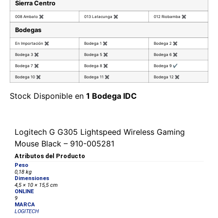
Sierra Centro
008 Ambato
✖
013 Latacunga
✖
012 Riobamba
✖
Bodegas
En Importación
✖
Bodega 1
✖
Bodega 2
✖
Bodega 3
✖
Bodega 5
✖
Bodega 6
✖
Bodega 7
✖
Bodega 8
✖
Bodega 9
✔
Bodega 10
✖
Bodega 11
✖
Bodega 12
✖
Stock Disponible en
1 Bodega IDC
Logitech G G305 Lightspeed Wireless Gaming
Mouse Black – 910-005281
Atributos del Producto
Peso
0,18 kg
Dimensiones
4,5 × 10 × 15,5 cm
ONLINE
9
MARCA
LOGITECH