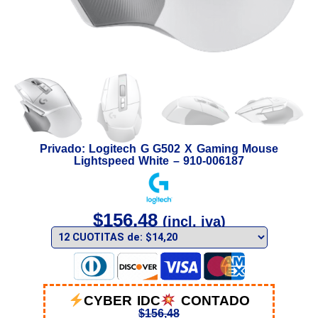
Privado: Logitech G G502 X Gaming Mouse
Lightspeed White – 910-006187
$
156,48
(incl. iva)
CYBER IDC
CONTADO
$
156,48