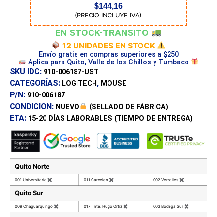
$
144,16
(PRECIO INCLUYE IVA)
EN STOCK-TRANSITO
12 UNIDADES EN STOCK
Envío gratis en compras superiores a $250
Aplica para Quito, Valle de los Chillos y Tumbaco
SKU IDC:
910-006187-UST
CATEGORÍAS:
,
LOGITECH
MOUSE
P/N:
910-006187
CONDICION:
NUEVO
(SELLADO DE FÁBRICA)
ETA:
15-20 DÍAS
LABORABLES (TIEMPO DE ENTREGA)
Quito Norte
001 Universitaria
✖
011 Carcelen
✖
002 Versalles
✖
Quito Sur
009 Chaguarquingo
✖
017 Tnte. Hugo Ortiz
✖
003 Bodega Sur
✖