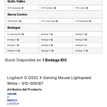
Quito Valles
006 Sangolqui
✖
014 Tumbaco
✖
016 Lomas
✖
Sierra Centro
008 Ambato
✖
013 Latacunga
✖
012 Riobamba
✖
Bodegas
En Importación
✖
Bodega 1
✖
Bodega 2
✖
Bodega 3
✖
Bodega 5
✖
Bodega 6
✖
Bodega 7
✖
Bodega 8
✖
Bodega 9
✔
Bodega 10
✖
Bodega 11
✖
Bodega 12
✖
Stock Disponible en
1 Bodega IDC
Logitech G G502 X Gaming Mouse Lightspeed
White – 910-006187
Atributos del Producto
ONLINE
9
MARCA
LOGITECH