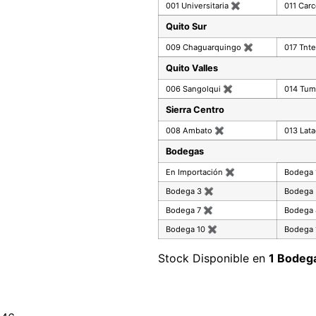
001 Universitaria
✖
011 Car
Quito Sur
009 Chaguarquingo
✖
017 Tnte
Quito Valles
006 Sangolqui
✖
014 Tu
Sierra Centro
008 Ambato
✖
013 Lat
Bodegas
En Importación
✖
Bodega
Bodega 3
✖
Bodega
Bodega 7
✖
Bodega
Bodega 10
✖
Bodega 
Stock Disponible en
1 Bodeg