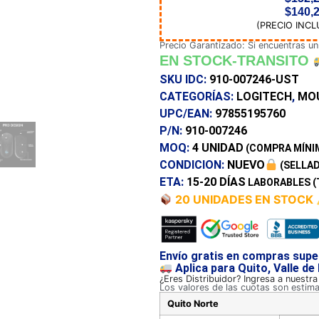
$
140,
(PRECIO INCL
Precio Garantizado: Si encuentras un
EN STOCK-TRANSITO
SKU IDC:
910-007246-UST
CATEGORÍAS:
LOGITECH
,
MO
UPC/EAN:
97855195760
P/N:
910-007246
MOQ:
4 UNIDAD
(COMPRA MÍNI
CONDICION:
NUEVO
(SELLAD
ETA:
15-20 DÍAS
LABORABLES (
20 UNIDADES EN STOCK
Envío gratis en compras supe
Aplica para Quito, Valle de
¿Eres Distribuidor? Ingresa a nuestr
Los valores de las cuotas son estim
Quito Norte