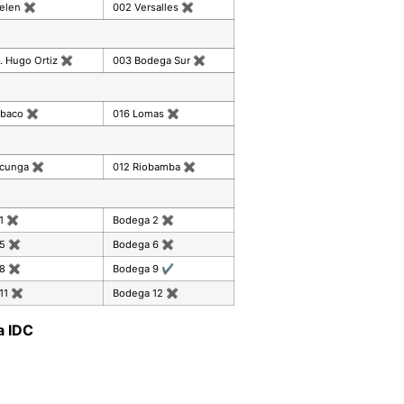
celen
✖
002 Versalles
✖
. Hugo Ortiz
✖
003 Bodega Sur
✖
mbaco
✖
016 Lomas
✖
acunga
✖
012 Riobamba
✖
 1
✖
Bodega 2
✖
 5
✖
Bodega 6
✖
 8
✖
Bodega 9
✔
11
✖
Bodega 12
✖
a IDC