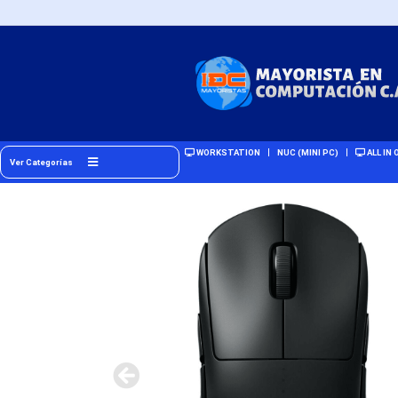
WORKSTATION
NUC (MINI PC)
ALL IN 
Ver Categorías