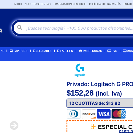
INICIO
NUESTRAS TIENDAS
TRABAJA CON NOSOTROS
POLÍTICAS DE GARANTÍA
ESTAD
ONE
LAPTOPS
CELULARES
TABLETS
IMPRESORAS
TVS
MON
Privado: Logitech G PR
$
152,28
(incl. iva)
ESPECIAL 
$
152,