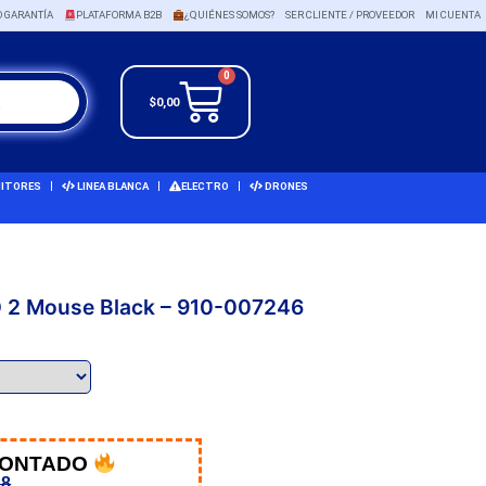
O GARANTÍA
PLATAFORMA B2B
¿QUIÉNES SOMOS?
SER CLIENTE / PROVEEDOR
MI CUENTA
0
$
0,00
ITORES
LINEA BLANCA
ELECTRO
DRONES
O 2 Mouse Black – 910-007246
CONTADO
28