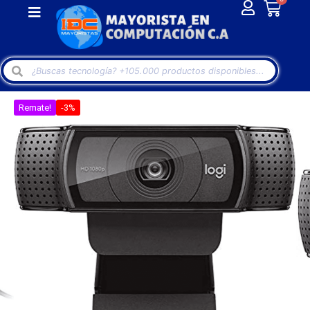
Remate!
-3%