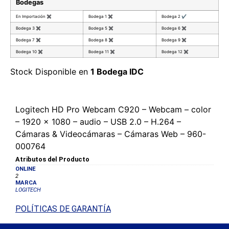
Bodegas
En Importación
✖
Bodega 1
✖
Bodega 2
✔
Bodega 3
✖
Bodega 5
✖
Bodega 6
✖
Bodega 7
✖
Bodega 8
✖
Bodega 9
✖
Bodega 10
✖
Bodega 11
✖
Bodega 12
✖
Stock Disponible en
1 Bodega IDC
Logitech HD Pro Webcam C920 – Webcam – color
– 1920 x 1080 – audio – USB 2.0 – H.264 –
Cámaras & Videocámaras – Cámaras Web – 960-
000764
Atributos del Producto
ONLINE
2
MARCA
LOGITECH
POLÍTICAS DE GARANTÍA