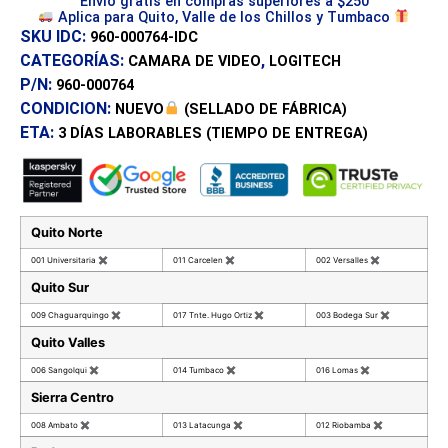
Envío gratis en compras superiores a $250
Aplica para Quito, Valle de los Chillos y Tumbaco
SKU IDC:
960-000764-IDC
CATEGORÍAS:
,
CAMARA DE VIDEO
LOGITECH
P/N:
960-000764
CONDICION:
NUEVO
(SELLADO DE FÁBRICA)
ETA:
3 DÍAS
LABORABLES (TIEMPO DE ENTREGA)
Quito Norte
001 Universitaria
✖
011 Carcelen
✖
002 Versalles
✖
Quito Sur
009 Chaguarquingo
✖
017 Tnte. Hugo Ortiz
✖
003 Bodega Sur
✖
Quito Valles
006 Sangolqui
✖
014 Tumbaco
✖
016 Lomas
✖
Sierra Centro
008 Ambato
✖
013 Latacunga
✖
012 Riobamba
✖