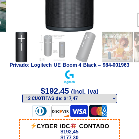
Privado: Logitech UE Boom 4 Black – 984-001963
$
192,45
(incl. iva)
CYBER IDC
CONTADO
$
192,45
$
177,30