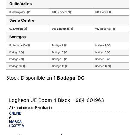
Quito Valles
006 Sangolqui
✖
014 Tumbaco
✖
016 Lomas
✖
Sierra Centro
008 Ambato
✖
013 Latacunga
✖
012 Riobamba
✖
Bodegas
En Importación
✖
Bodega 1
✖
Bodega 2
✖
Bodega 3
✖
Bodega 5
✖
Bodega 6
✖
Bodega 7
✖
Bodega 8
✖
Bodega 9
✔
Bodega 10
✖
Bodega 11
✖
Bodega 12
✖
Stock Disponible en
1 Bodega IDC
Logitech UE Boom 4 Black – 984-001963
Atributos del Producto
ONLINE
9
MARCA
LOGITECH