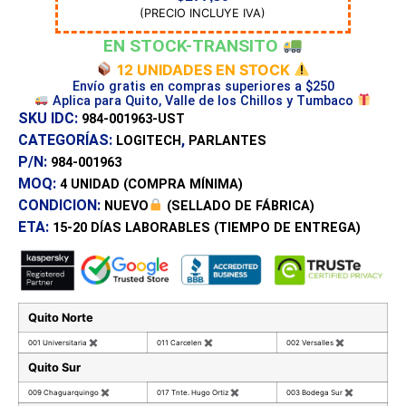
(PRECIO INCLUYE IVA)
EN STOCK-TRANSITO
12 UNIDADES EN STOCK
Envío gratis en compras superiores a $250
Aplica para Quito, Valle de los Chillos y Tumbaco
SKU IDC:
984-001963-UST
CATEGORÍAS:
,
LOGITECH
PARLANTES
P/N:
984-001963
MOQ:
4 UNIDAD
(COMPRA MÍNIMA)
CONDICION:
NUEVO
(SELLADO DE FÁBRICA)
ETA:
15-20 DÍAS
LABORABLES (TIEMPO DE ENTREGA)
Quito Norte
001 Universitaria
✖
011 Carcelen
✖
002 Versalles
✖
Quito Sur
009 Chaguarquingo
✖
017 Tnte. Hugo Ortiz
✖
003 Bodega Sur
✖