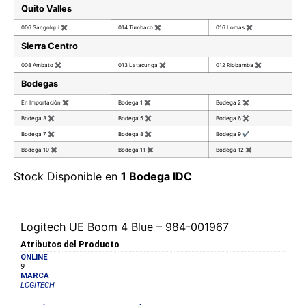
Quito Valles
006 Sangolqui
✖
014 Tumbaco
✖
016 Lomas
✖
Sierra Centro
008 Ambato
✖
013 Latacunga
✖
012 Riobamba
✖
Bodegas
En Importación
✖
Bodega 1
✖
Bodega 2
✖
Bodega 3
✖
Bodega 5
✖
Bodega 6
✖
Bodega 7
✖
Bodega 8
✖
Bodega 9
✔
Bodega 10
✖
Bodega 11
✖
Bodega 12
✖
Stock Disponible en
1 Bodega IDC
Logitech UE Boom 4 Blue – 984-001967
Atributos del Producto
ONLINE
9
MARCA
LOGITECH