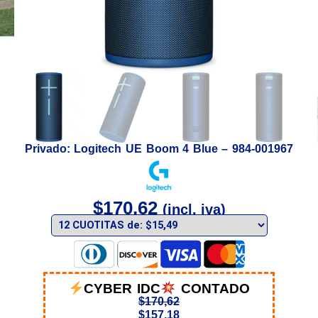
Privado: Logitech UE Boom 4 Blue – 984-001967
$
170,62
(incl. iva)
CYBER IDC
CONTADO
$
170,62
$
157,18