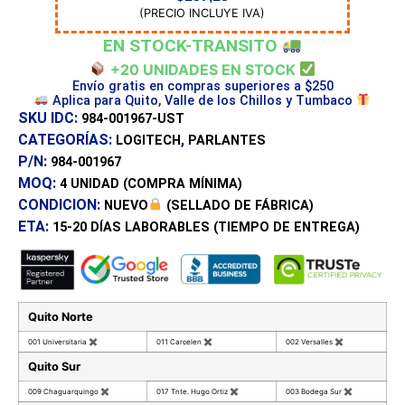
(PRECIO INCLUYE IVA)
EN STOCK-TRANSITO
+20 UNIDADES EN STOCK
Envío gratis en compras superiores a $250
Aplica para Quito, Valle de los Chillos y Tumbaco
SKU IDC:
984-001967-UST
CATEGORÍAS:
,
LOGITECH
PARLANTES
P/N:
984-001967
MOQ:
4 UNIDAD
(COMPRA MÍNIMA)
CONDICION:
NUEVO
(SELLADO DE FÁBRICA)
ETA:
15-20 DÍAS
LABORABLES (TIEMPO DE ENTREGA)
Quito Norte
001 Universitaria
✖
011 Carcelen
✖
002 Versalles
✖
Quito Sur
009 Chaguarquingo
✖
017 Tnte. Hugo Ortiz
✖
003 Bodega Sur
✖