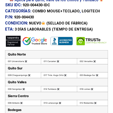
Aplica para Quito, Valle de los Chillos y Tumbaco
SKU IDC:
920-004430-IDC
CATEGORÍAS:
,
COMBO MOUSE+TECLADO
LOGITECH
P/N:
920-004430
CONDICION:
NUEVO
(SELLADO DE FÁBRICA)
ETA:
3 DÍAS
LABORABLES (TIEMPO DE ENTREGA)
Quito Norte
001 Universitaria
✖
011 Carcelen
✖
002 Versalles
✖
Quito Sur
009 Chaguarquingo
✖
017 Tnte. Hugo Ortiz
✖
003 Bodega Sur
✖
Quito Valles
006 Sangolqui
✖
014 Tumbaco
✖
016 Lomas
✖
Sierra Centro
008 Ambato
✖
013 Latacunga
✖
012 Riobamba
✖
Bodegas