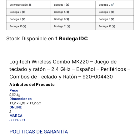
En Importación
✖
Bodega 1
✖
Bodega 2
✔
Bodega 3
✖
Bodega 5
✖
Bodega 6
✖
Bodega 7
✖
Bodega 8
✖
Bodega 9
✖
Bodega 10
✖
Bodega 11
✖
Bodega 12
✖
Stock Disponible en
1 Bodega IDC
Logitech Wireless Combo MK220 – Juego de
teclado y ratón – 2.4 GHz – Español – Periféricos –
Combos de Teclado y Ratón – 920-004430
Atributos del Producto
Peso
0,32 kg
Dimensiones
11,2 × 3,81 × 11,2 cm
ONLINE
2
MARCA
LOGITECH
POLÍTICAS DE GARANTÍA