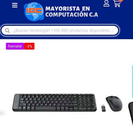
Remate!
-3%