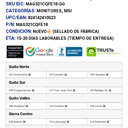
SKU IDC:
MAG321CQFE18-GG
CATEGORÍAS:
,
MONITORES
MSI
UPC/EAN:
824142410523
P/N:
MAG321CQFE18
CONDICION:
NUEVO
(SELLADO DE FÁBRICA)
ETA:
15-20 DÍAS
LABORABLES (TIEMPO DE ENTREGA)
Quito Norte
001 Universitaria
✖
011 Carcelen
✖
002 Versalles
✖
Quito Sur
009 Chaguarquingo
✖
017 Tnte. Hugo Ortiz
✖
003 Bodega Sur
✖
Quito Valles
006 Sangolqui
✖
014 Tumbaco
✖
016 Lomas
✖
Sierra Centro
008 Ambato
✖
013 Latacunga
✖
012 Riobamba
✖