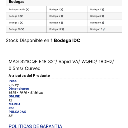
Bodegas
En Importación
✖
Bodega 1
✖
Bodega 2
✖
Bodega 3
✖
Bodega 5
✖
Bodega 6
✖
Bodega 7
✖
Bodega 8
✖
Bodega 9
✖
Bodega 10
✖
Bodega 11
✖
Bodega 12
✔
Stock Disponible en
1 Bodega IDC
MAG 321CQF E18 32″/ Rapid VA/ WQHD/ 180Hz/
0.5ms/ Curved
Atributos del Producto
Peso
9,39 kg
Dimensiones
16,76 × 79,76 × 51,56 cm
ONLINE
12
MARCA
MSI
PULGADAS
32"
POLÍTICAS DE GARANTÍA