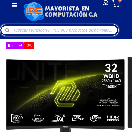
Remate!
-3%