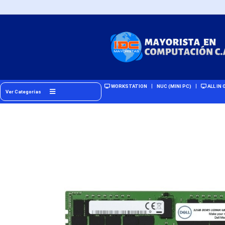
WORKSTATION
NUC (MINI PC)
ALL IN 
Ver Categorías