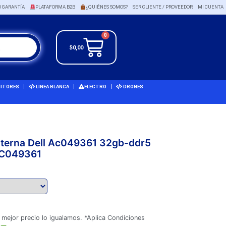
O GARANTÍA
PLATAFORMA B2B
¿QUIÉNES SOMOS?
SER CLIENTE / PROVEEDOR
MI CUENTA
0
$
0,00
ITORES
LINEA BLANCA
ELECTRO
DRONES
Interna Dell Ac049361 32gb-ddr5
AC049361
 mejor precio lo igualamos. *Aplica Condiciones