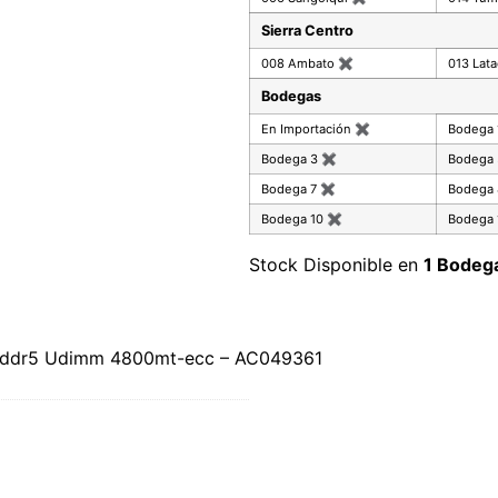
Sierra Centro
008 Ambato
✖
013 Lat
Bodegas
En Importación
✖
Bodega
Bodega 3
✖
Bodega
Bodega 7
✖
Bodega
Bodega 10
✖
Bodega 
Stock Disponible en
1 Bodeg
b-ddr5 Udimm 4800mt-ecc – AC049361