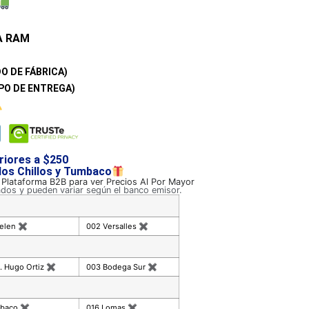
A RAM
O DE FÁBRICA)
PO DE ENTREGA)
riores a $250
 los Chillos y Tumbaco
a Plataforma B2B para ver Precios Al Por Mayor
ados y pueden variar según el banco emisor.
celen
✖
002 Versalles
✖
. Hugo Ortiz
✖
003 Bodega Sur
✖
mbaco
✖
016 Lomas
✖