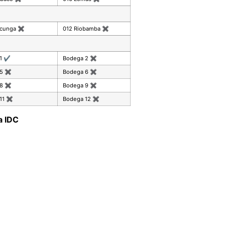
acunga
✖
012 Riobamba
✖
 1
✔
Bodega 2
✖
 5
✖
Bodega 6
✖
 8
✖
Bodega 9
✖
11
✖
Bodega 12
✖
a IDC