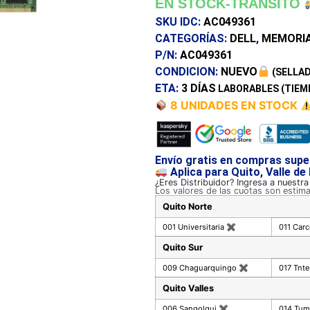
EN STOCK-TRANSITO
SKU IDC:
AC049361
CATEGORÍAS:
DELL
,
MEMORI
P/N:
AC049361
CONDICION:
NUEVO
(SELLAD
ETA:
3 DÍAS
LABORABLES (TIEM
8 UNIDADES EN STOCK
Envío gratis en compras supe
Aplica para Quito, Valle de
¿Eres Distribuidor? Ingresa a nuestr
Los valores de las cuotas son estim
Quito Norte
001 Universitaria
✖
011 Car
Quito Sur
009 Chaguarquingo
✖
017 Tnte
Quito Valles
006 Sangolqui
✖
014 Tu