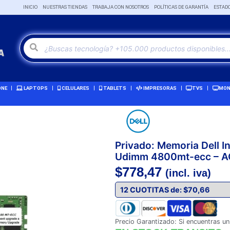
INICIO
NUESTRAS TIENDAS
TRABAJA CON NOSOTROS
POLÍTICAS DE GARANTÍA
ESTAD
ONE
LAPTOPS
CELULARES
TABLETS
IMPRESORAS
TVS
MON
Privado: Memoria Dell 
Udimm 4800mt-ecc – 
$
778,47
(incl. iva)
Precio Garantizado: Si encuentras un