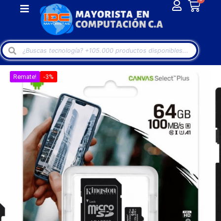
Remate!
-3%