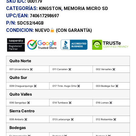
SKU IDC:
000179
CATEGORÍAS:
,
KINGSTON
MEMORIA MICRO SD
UPC/EAN:
740617298697
P/N:
SDCS2/64GB
CONDICION:
NUEVO
(CON GARANTÍA)
Quito Norte
001 Universitaria
✖
011 Carcelen
✖
002 Versalles
✖
Quito Sur
009 Chaguarquingo
✖
017 Tnte. Hugo Ortiz
✖
003 Bodega Sur
✖
Quito Valles
006 Sangolqui
✖
014 Tumbaco
✖
016 Lomas
✖
Sierra Centro
008 Ambato
✖
013 Latacunga
✖
012 Riobamba
✖
Bodegas