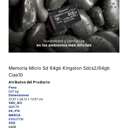
Memoria Micro Sd 64gb Kingston Sdcs2/64gb
Clas10
Atributos del Producto
Peso
0,01 kg
Dimensiones
37,47 × 24,13 × 13,97 cm
SKU_IDC
000179
pa_eta
MARCA
KINGSTON
SSD
64GB