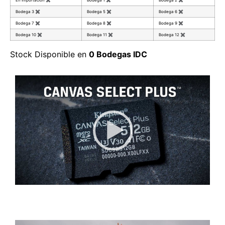
En Importación
✖
Bodega 1
✖
Bodega 2
✖
Bodega 3
✖
Bodega 5
✖
Bodega 6
✖
Bodega 7
✖
Bodega 8
✖
Bodega 9
✖
Bodega 10
✖
Bodega 11
✖
Bodega 12
✖
Stock Disponible en
0 Bodegas IDC
Reproductor de vídeo
00:00
|
00:27
0:27