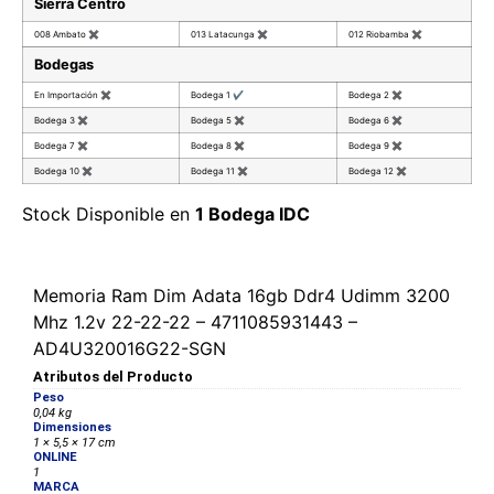
Sierra Centro
008 Ambato
✖
013 Latacunga
✖
012 Riobamba
✖
Bodegas
En Importación
✖
Bodega 1
✔
Bodega 2
✖
Bodega 3
✖
Bodega 5
✖
Bodega 6
✖
Bodega 7
✖
Bodega 8
✖
Bodega 9
✖
Bodega 10
✖
Bodega 11
✖
Bodega 12
✖
Stock Disponible en
1 Bodega IDC
Memoria Ram Dim Adata 16gb Ddr4 Udimm 3200
Mhz 1.2v 22-22-22 – 4711085931443 –
AD4U320016G22-SGN
Atributos del Producto
Peso
0,04 kg
Dimensiones
1 × 5,5 × 17 cm
ONLINE
1
MARCA