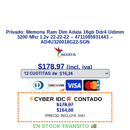
Privado: Memoria Ram Dim Adata 16gb Ddr4 Udimm
3200 Mhz 1.2v 22-22-22 – 4711085931443 –
AD4U320016G22-SGN
$
178,97
(incl. iva)
CYBER IDC
CONTADO
$
178,97
$
164,88
(PRECIO INCLUYE IVA)
EN STOCK-TRANSITO