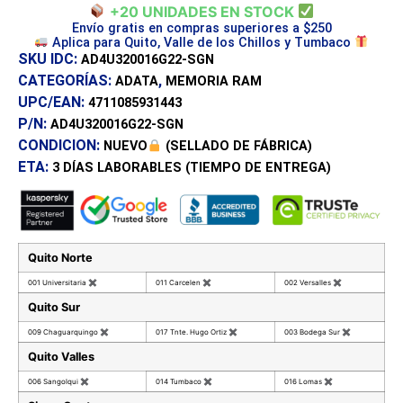
+20 UNIDADES EN STOCK
Envío gratis en compras superiores a $250
Aplica para Quito, Valle de los Chillos y Tumbaco
SKU IDC:
AD4U320016G22-SGN
CATEGORÍAS:
,
ADATA
MEMORIA RAM
UPC/EAN:
4711085931443
P/N:
AD4U320016G22-SGN
CONDICION:
NUEVO
(SELLADO DE FÁBRICA)
ETA:
3 DÍAS
LABORABLES (TIEMPO DE ENTREGA)
Quito Norte
001 Universitaria
✖
011 Carcelen
✖
002 Versalles
✖
Quito Sur
009 Chaguarquingo
✖
017 Tnte. Hugo Ortiz
✖
003 Bodega Sur
✖
Quito Valles
006 Sangolqui
✖
014 Tumbaco
✖
016 Lomas
✖