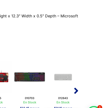
ght x 12.3″ Width x 0.5″ Depth – Microsoft
5
010703
012643
008475
ck
En Stock
En Stock
En Stock
1
$
23,45
$
21,15
$
20,87