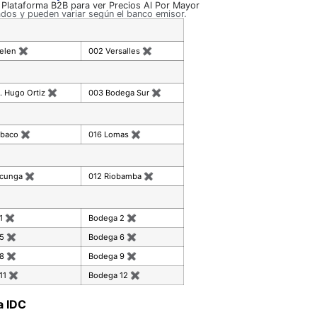
a Plataforma B2B para ver Precios Al Por Mayor
ados y pueden variar según el banco emisor.
celen
✖
002 Versalles
✖
. Hugo Ortiz
✖
003 Bodega Sur
✖
mbaco
✖
016 Lomas
✖
acunga
✖
012 Riobamba
✖
 1
✖
Bodega 2
✖
 5
✖
Bodega 6
✖
 8
✖
Bodega 9
✖
11
✖
Bodega 12
✖
a IDC