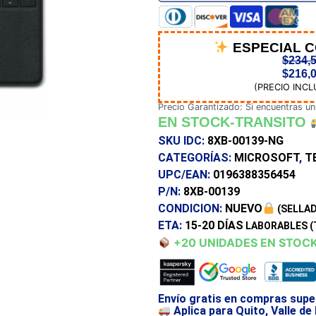
ESPECIAL 
$
234,
$
216,
(PRECIO INCL
Precio Garantizado: Si encuentras un
EN STOCK-TRANSITO
SKU IDC:
8XB-00139-NG
CATEGORÍAS:
MICROSOFT
,
T
UPC/EAN:
0196388356454
P/N:
8XB-00139
CONDICION:
NUEVO
(SELLAD
ETA:
15-20 DÍAS
LABORABLES (
+20 UNIDADES EN STOC
Envío gratis en compras supe
Aplica para Quito, Valle de