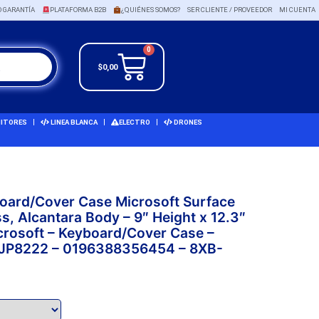
O GARANTÍA
PLATAFORMA B2B
¿QUIÉNES SOMOS?
SER CLIENTE / PROVEEDOR
MI CUENTA
0
$
0,00
ITORES
LINEA BLANCA
ELECTRO
DRONES
board/Cover Case Microsoft Surface
ss, Alcantara Body – 9″ Height x 12.3″
crosoft – Keyboard/Cover Case –
 JP8222 – 0196388356454 – 8XB-