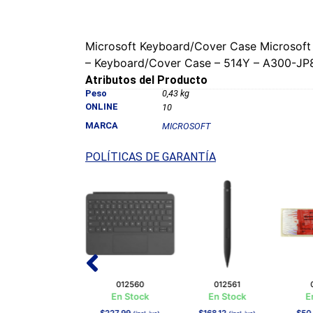
Microsoft Keyboard/Cover Case Microsoft S
– Keyboard/Cover Case – 514Y – A300-J
Atributos del Producto
Peso
0,43 kg
ONLINE
10
MARCA
MICROSOFT
POLÍTICAS DE GARANTÍA
012562
012560
012561
En Stock
En Stock
En Stock
E
$
3 253,05
$
227,99
$
168,12
$
50