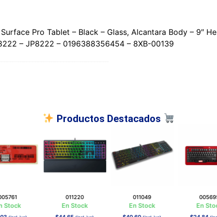
urface Pro Tablet – Black – Glass, Alcantara Body – 9″ Hei
P8222 – JP8222 – 0196388356454 – 8XB-00139
Productos Destacados
005761
011220
011049
00569
n Stock
En Stock
En Stock
En Sto
,03
$
44,65
$
40,60
$
24,84