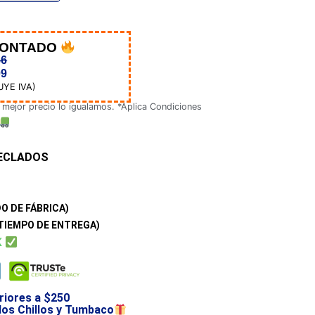
CONTADO
56
09
UYE IVA)
 mejor precio lo igualamos. *Aplica Condiciones
ECLADOS
O DE FÁBRICA)
TIEMPO DE ENTREGA)
K
riores a $250
 los Chillos y Tumbaco