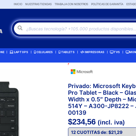
INICIO
NUESTRAS TIENDAS
TRABAJA CON NOSOTROS
POLÍTICAS DE GARANTÍA
ESTAD
ONE
LAPTOPS
CELULARES
TABLETS
IMPRESORAS
TVS
MON
Oferta!
Privado: Microsoft Key
Pro Tablet – Black – Gla
Width x 0.5″ Depth – Mi
514Y – A300-JP8222 –
00139
$
234,56
(incl. iva)