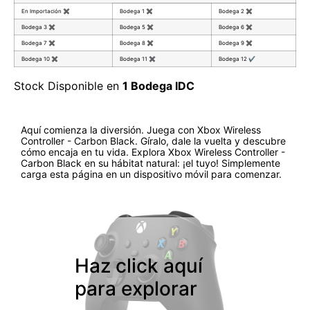
En Importación
✖
Bodega 1
✖
Bodega 2
✖
Bodega 3
✖
Bodega 5
✖
Bodega 6
✖
Bodega 7
✖
Bodega 8
✖
Bodega 9
✖
Bodega 10
✖
Bodega 11
✖
Bodega 12
✔
Stock Disponible en
1 Bodega IDC
Aquí comienza la diversión. Juega con Xbox Wireless
Controller - Carbon Black. Gíralo, dale la vuelta y descubre
cómo encaja en tu vida. Explora Xbox Wireless Controller -
Carbon Black en su hábitat natural: ¡el tuyo! Simplemente
carga esta página en un dispositivo móvil para comenzar.
Haz click aquí
para explorar