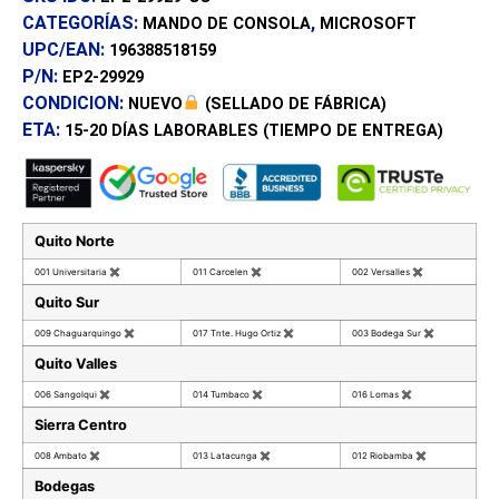
CATEGORÍAS:
,
MANDO DE CONSOLA
MICROSOFT
UPC/EAN:
196388518159
P/N:
EP2-29929
CONDICION:
NUEVO
(SELLADO DE FÁBRICA)
ETA:
15-20 DÍAS
LABORABLES (TIEMPO DE ENTREGA)
Quito Norte
001 Universitaria
✖
011 Carcelen
✖
002 Versalles
✖
Quito Sur
009 Chaguarquingo
✖
017 Tnte. Hugo Ortiz
✖
003 Bodega Sur
✖
Quito Valles
006 Sangolqui
✖
014 Tumbaco
✖
016 Lomas
✖
Sierra Centro
008 Ambato
✖
013 Latacunga
✖
012 Riobamba
✖
Bodegas