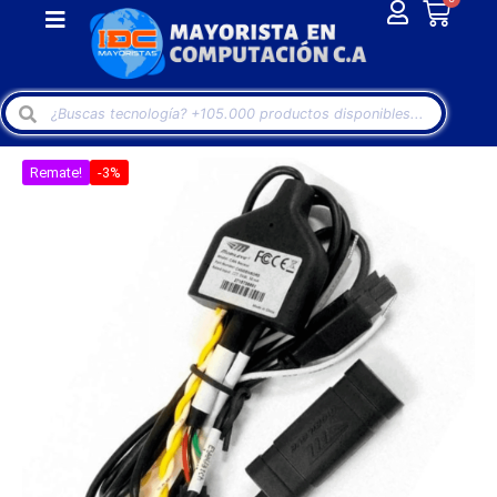
Remate!
-3%