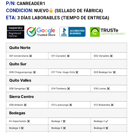
P/N:
CANREADER1
CONDICION:
NUEVO
(SELLADO DE FÁBRICA)
ETA:
3 DÍAS
LABORABLES (TIEMPO DE ENTREGA)
Quito Norte
001 Universitaria
✖
011 Carcelen
✖
002 Versalles
✖
Quito Sur
009 Chaguarquingo
✖
017 Tnte. Hugo Ortiz
✖
003 Bodega Sur
✖
Quito Valles
006 Sangolqui
✖
014 Tumbaco
✖
016 Lomas
✖
Sierra Centro
008 Ambato
✖
013 Latacunga
✖
012 Riobamba
✖
Bodegas
En Importación
✖
Bodega 1
✖
Bodega 2
✔
Bodega 3
✖
Bodega 5
✖
Bodega 6
✖