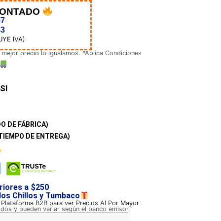
CONTADO
77
53
UYE IVA)
 mejor precio lo igualamos. *Aplica Condiciones
SI
O DE FÁBRICA)
TIEMPO DE ENTREGA)
riores a $250
 los Chillos y Tumbaco
a Plataforma B2B para ver Precios Al Por Mayor
ados y pueden variar según el banco emisor.