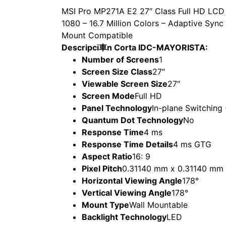
MSI Pro MP271A E2 27″ Class Full HD LCD M
1080 – 16.7 Million Colors – Adaptive Syn
Mount Compatible
Descripci車n Corta IDC-MAYORISTA:
Number of Screens
1
Screen Size Class
27″
Viewable Screen Size
27″
Screen Mode
Full HD
Panel Technology
In-plane Switching
Quantum Dot Technology
No
Response Time
4 ms
Response Time Details
4 ms GTG
Aspect Ratio
16: 9
Pixel Pitch
0.31140 mm x 0.31140 mm
Horizontal Viewing Angle
178°
Vertical Viewing Angle
178°
Mount Type
Wall Mountable
Backlight Technology
LED