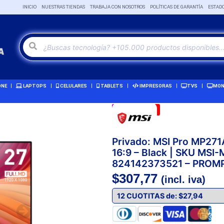
INICIO
NUESTRAS TIENDAS
TRABAJA CON NOSOTROS
POLÍTICAS DE GARANTÍA
ESTAD
ONE
LAPTOPS
CELULARES
TABLETS
IMPRESORAS
TVS
MON
Remate!
-3%
Privado: MSI Pro MP271A
16:9 – Black | SKU MSI
824142373521 – PROM
$
307,77
(incl. iva)