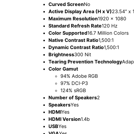
Curved Screen
No
Active Display Area (H x V)
23.54″ x 
Maximum Resolution
1920 x 1080
Standard Refresh Rate
120 Hz
Color Supported
16.7 Million Colors
Native Contrast Ratio
1,500:1
Dynamic Contrast Ratio
1,500:1
Brightness
300 Nit
Tearing Prevention Technology
Adap
Color Gamut
94% Adobe RGB
97% DCI-P3
124% sRGB
Number of Speakers
2
Speakers
Yes
HDMI
Yes
HDMI Version
1.4b
USB
Yes
VGA
Yes