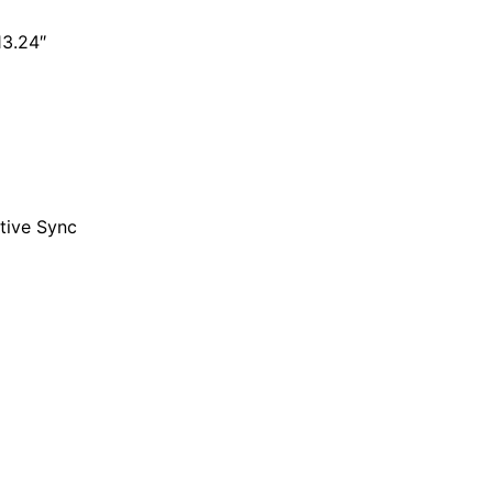
13.24″
tive Sync