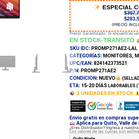
ESPECIAL 
$
307,
$
283,
(PRECIO INCL
Precio Garantizado: Si encuentras un
EN STOCK-TRANSITO
SKU IDC:
PROMP271AE2-LAL
CATEGORÍAS:
MONITORES
,
M
UPC/EAN:
824142373521
P/N:
PROMP271AE2
CONDICION:
NUEVO
(SELLAD
ETA:
15-20 DÍAS
LABORABLES (
3 UNIDADES EN STOCK
Envío gratis en compras supe
Aplica para Quito, Valle de
¿Eres Distribuidor? Ingresa a nuestr
Los valores de las cuotas son estim
Quito Norte