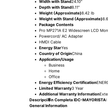
Width with Stand
24.10″
Depth with Stand
8.11″
Weight (Approximate)
8.42 lb
Weight with Stand (Approximate)
8.6
Package Contents
Pro MP271A E2 Widescreen LCD Moni
Powercord/ AC Adapter
HMDI Cable
Energy Star
Yes
Country of Origin
China
Application/Usage
Business
Home
Office
Energy Efficiency Certification
ENERG
Limited Warranty
3 Year
Additional Warranty Information
Exte
Descripci車n Completa IDC-MAYORISTA:
General Information