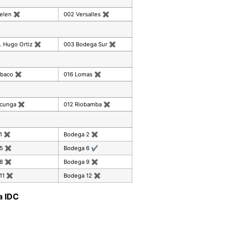
celen
✖
002 Versalles
✖
. Hugo Ortiz
✖
003 Bodega Sur
✖
mbaco
✖
016 Lomas
✖
acunga
✖
012 Riobamba
✖
 1
✖
Bodega 2
✖
 5
✖
Bodega 6
✔
 8
✖
Bodega 9
✖
11
✖
Bodega 12
✖
a IDC