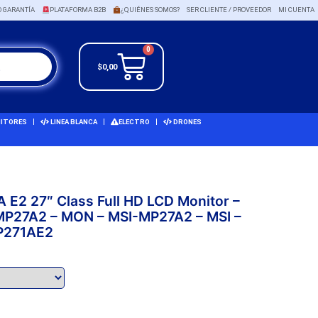
O GARANTÍA
PLATAFORMA B2B
¿QUIÉNES SOMOS?
SER CLIENTE / PROVEEDOR
MI CUENTA
0
$
0,00
ITORES
LINEA BLANCA
ELECTRO
DRONES
 E2 27″ Class Full HD LCD Monitor –
-MP27A2 – MON – MSI-MP27A2 – MSI –
P271AE2