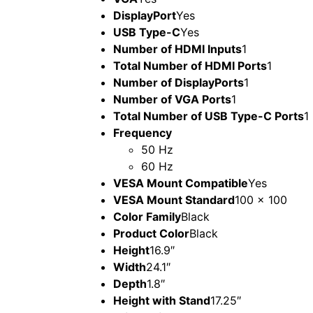
DisplayPort
Yes
USB Type-C
Yes
Number of HDMI Inputs
1
Total Number of HDMI Ports
1
Number of DisplayPorts
1
Number of VGA Ports
1
Total Number of USB Type-C Ports
1
Frequency
50 Hz
60 Hz
VESA Mount Compatible
Yes
VESA Mount Standard
100 x 100
Color Family
Black
Product Color
Black
Height
16.9″
Width
24.1″
Depth
1.8″
Height with Stand
17.25″