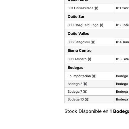
001 Universitaria
✖
011 Car
Quito Sur
009 Chaguarquingo
✖
017 Tnte
Quito Valles
006 Sangolqui
✖
014 Tu
Sierra Centro
008 Ambato
✖
013 Lat
Bodegas
En Importación
✖
Bodega
Bodega 3
✖
Bodega
Bodega 7
✖
Bodega
Bodega 10
✖
Bodega 
Stock Disponible en
1 Bodeg