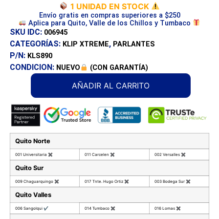
1 UNIDAD EN STOCK
Envío gratis en compras superiores a $250
Aplica para Quito, Valle de los Chillos y Tumbaco
SKU IDC:
006945
CATEGORÍAS:
,
KLIP XTREME
PARLANTES
P/N:
KLS890
CONDICION:
NUEVO
(CON GARANTÍA)
AÑADIR AL CARRITO
Quito Norte
001 Universitaria
✖
011 Carcelen
✖
002 Versalles
✖
Quito Sur
009 Chaguarquingo
✖
017 Tnte. Hugo Ortiz
✖
003 Bodega Sur
✖
Quito Valles
006 Sangolqui
✔
014 Tumbaco
✖
016 Lomas
✖