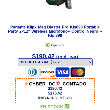
Parlante Klipx Mag Blaster Pro Kls890 Portable
Party 2×12″ Wireless Microfono+ Control Negro –
Kls-890
$
190,42
(incl. iva)
CYBER IDC
CONTADO
$
190,42
$
175,42
(PRECIO INCLUYE IVA)
EN STOCK