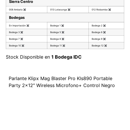
Sierra Centro
008 Ambato
✖
013 Latacunga
✖
012 Riobamba
✖
Bodegas
En Importación
✖
Bodega 1
✖
Bodega 2
✖
Bodega 3
✖
Bodega 5
✖
Bodega 6
✖
Bodega 7
✖
Bodega 8
✖
Bodega 9
✖
Bodega 10
✖
Bodega 11
✖
Bodega 12
✖
Stock Disponible en
1 Bodega IDC
Parlante Klipx Mag Blaster Pro Kls890 Portable
Party 2×12″ Wireless Microfono+ Control Negro