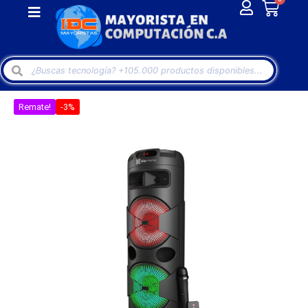
Remate!
-3%