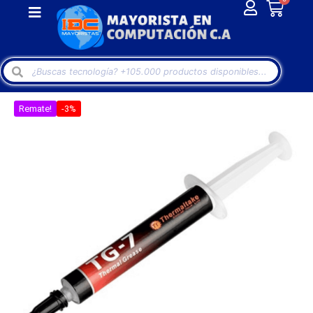
Remate!
-3%