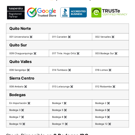
Quito Norte
001 Universitaria
✖
011 Carcelen
✖
002 Versalles
✖
Quito Sur
009 Chaguarquingo
✖
017 Tnte. Hugo Ortiz
✖
003 Bodega Sur
✖
Quito Valles
006 Sangolqui
✖
014 Tumbaco
✖
016 Lomas
✖
Sierra Centro
008 Ambato
✖
013 Latacunga
✖
012 Riobamba
✖
Bodegas
En Importación
✖
Bodega 1
✖
Bodega 2
✖
Bodega 3
✖
Bodega 5
✖
Bodega 6
✖
Bodega 7
✖
Bodega 8
✖
Bodega 9
✖
Bodega 10
✖
Bodega 11
✖
Bodega 12
✖