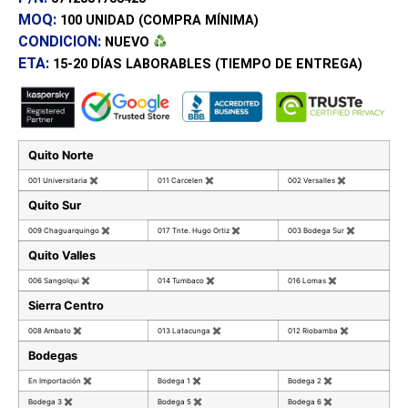
MOQ:
100 UNIDAD
(COMPRA MÍNIMA)
CONDICION:
NUEVO
ETA:
15-20 DÍAS
LABORABLES (TIEMPO DE ENTREGA)
Quito Norte
001 Universitaria
✖
011 Carcelen
✖
002 Versalles
✖
Quito Sur
009 Chaguarquingo
✖
017 Tnte. Hugo Ortiz
✖
003 Bodega Sur
✖
Quito Valles
006 Sangolqui
✖
014 Tumbaco
✖
016 Lomas
✖
Sierra Centro
008 Ambato
✖
013 Latacunga
✖
012 Riobamba
✖
Bodegas
En Importación
✖
Bodega 1
✖
Bodega 2
✖
Bodega 3
✖
Bodega 5
✖
Bodega 6
✖