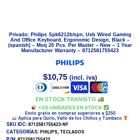
Privado: Philips Spk6212b/spn, Usb Wired Gaming
And Office Keyboard, Ergonomic Design, Black –
(spanish) – Moq 20 Pcs. Per Master – New – 1 Year
Manufacturer Warranty – 8712581755423
$
10,75
(incl. iva)
EN STOCK-TRANSITO
+20 UNIDADES EN STOCK
Envío gratis en compras superiores a $250
Aplica para Quito, Valle de los Chillos y Tumbaco
SKU IDC:
8712581755423-NY
CATEGORÍAS:
,
PHILIPS
TECLADOS
P/N:
8712581755423