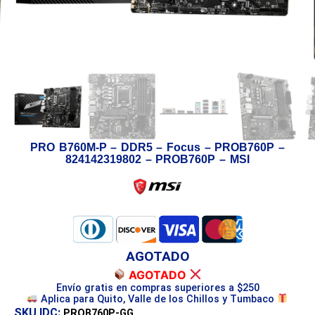
PRO B760M-P – DDR5 – Focus – PROB760P –
824142319802 – PROB760P – MSI
AGOTADO
AGOTADO
Envío gratis en compras superiores a $250
Aplica para Quito, Valle de los Chillos y Tumbaco
SKU IDC:
PROB760P-GG