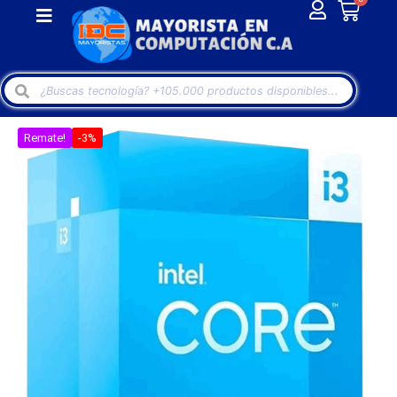
Remate!
-3%