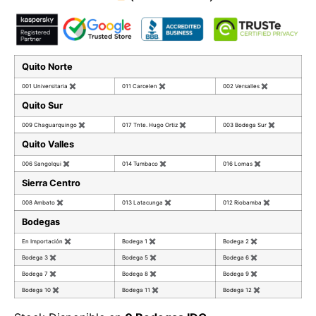
Quito Norte
001 Universitaria
✖
011 Carcelen
✖
002 Versalles
✖
Quito Sur
009 Chaguarquingo
✖
017 Tnte. Hugo Ortiz
✖
003 Bodega Sur
✖
Quito Valles
006 Sangolqui
✖
014 Tumbaco
✖
016 Lomas
✖
Sierra Centro
008 Ambato
✖
013 Latacunga
✖
012 Riobamba
✖
Bodegas
En Importación
✖
Bodega 1
✖
Bodega 2
✖
Bodega 3
✖
Bodega 5
✖
Bodega 6
✖
Bodega 7
✖
Bodega 8
✖
Bodega 9
✖
Bodega 10
✖
Bodega 11
✖
Bodega 12
✖