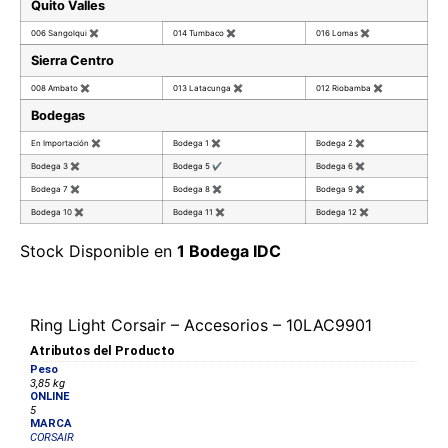
Quito Valles
006 Sangolqui
✖
014 Tumbaco
✖
016 Lomas
✖
Sierra Centro
008 Ambato
✖
013 Latacunga
✖
012 Riobamba
✖
Bodegas
En Importación
✖
Bodega 1
✖
Bodega 2
✖
Bodega 3
✖
Bodega 5
✔
Bodega 6
✖
Bodega 7
✖
Bodega 8
✖
Bodega 9
✖
Bodega 10
✖
Bodega 11
✖
Bodega 12
✖
Stock Disponible en
1 Bodega IDC
Ring Light Corsair – Accesorios – 10LAC9901
Atributos del Producto
Peso
3,85 kg
ONLINE
5
MARCA
CORSAIR