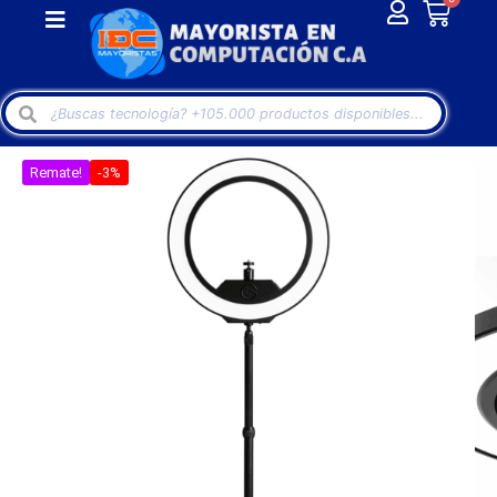
Remate!
-3%