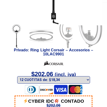
Privado: Ring Light Corsair – Accesorios –
10LAC9901
$
202,06
(incl. iva)
CYBER IDC
CONTADO
$
202,06