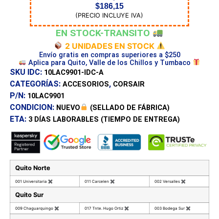
$
186,15
(PRECIO INCLUYE IVA)
EN STOCK-TRANSITO
2 UNIDADES EN STOCK
Envío gratis en compras superiores a $250
Aplica para Quito, Valle de los Chillos y Tumbaco
SKU IDC:
10LAC9901-IDC-A
CATEGORÍAS:
,
ACCESORIOS
CORSAIR
P/N:
10LAC9901
CONDICION:
NUEVO
(SELLADO DE FÁBRICA)
ETA:
3 DÍAS
LABORABLES (TIEMPO DE ENTREGA)
Quito Norte
001 Universitaria
✖
011 Carcelen
✖
002 Versalles
✖
Quito Sur
009 Chaguarquingo
✖
017 Tnte. Hugo Ortiz
✖
003 Bodega Sur
✖