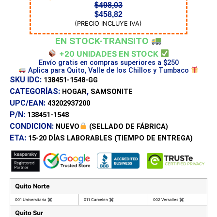
$
498,03
$
458,82
(PRECIO INCLUYE IVA)
EN STOCK-TRANSITO
+20 UNIDADES EN STOCK
Envío gratis en compras superiores a $250
Aplica para Quito, Valle de los Chillos y Tumbaco
SKU IDC:
138451-1548-GG
CATEGORÍAS:
,
HOGAR
SAMSONITE
UPC/EAN:
43202937200
P/N:
138451-1548
CONDICION:
NUEVO
(SELLADO DE FÁBRICA)
ETA:
15-20 DÍAS
LABORABLES (TIEMPO DE ENTREGA)
Quito Norte
001 Universitaria
✖
011 Carcelen
✖
002 Versalles
✖
Quito Sur