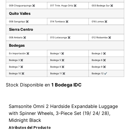
009 Chaguarquingo
✖
017 Tnte. Hugo Ortiz
✖
003 Bodega Sur
✖
Quito Valles
006 Sangolqui
✖
014 Tumbaco
✖
016 Lomas
✖
Sierra Centro
008 Ambato
✖
013 Latacunga
✖
012 Riobamba
✖
Bodegas
En Importación
✖
Bodega 1
✖
Bodega 2
✖
Bodega 3
✖
Bodega 5
✖
Bodega 6
✖
Bodega 7
✖
Bodega 8
✖
Bodega 9
✖
Bodega 10
✖
Bodega 11
✖
Bodega 12
✔
Stock Disponible en
1 Bodega IDC
Samsonite Omni 2 Hardside Expandable Luggage
with Spinner Wheels, 3-Piece Set (19/ 24/ 28),
Midnight Black
Atributos del Producto