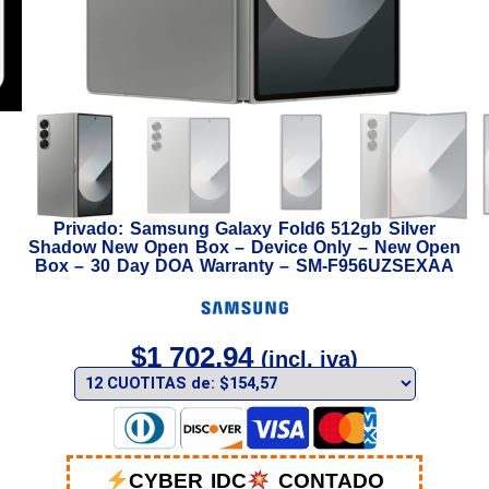
Privado: Samsung Galaxy Fold6 512gb Silver
Shadow New Open Box – Device Only – New Open
Box – 30 Day DOA Warranty – SM-F956UZSEXAA
$
1 702,94
(incl. iva)
CYBER IDC
CONTADO