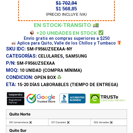
$
1 702,94
$
1 568,85
(PRECIO INCLUYE IVA)
EN STOCK-TRANSITO
+20 UNIDADES EN STOCK
Envío gratis en compras superiores a $250
Aplica para Quito, Valle de los Chillos y Tumbaco
SKU IDC:
SM-F956UZSEXAA-NY
CATEGORÍAS:
,
CELULARES
SAMSUNG
P/N:
SM-F956UZSEXAA
MOQ:
10 UNIDAD
(COMPRA MÍNIMA)
CONDICION:
OPEN BOX
ETA:
15-20 DÍAS
LABORABLES (TIEMPO DE ENTREGA)
Quito Norte
001 Universitaria
✖
011 Carcelen
✖
002 Versalles
✖
Quito Sur