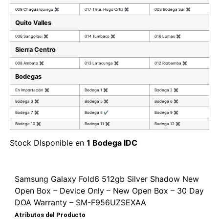
009 Chaguarquingo
✖
017 Tnte. Hugo Ortiz
✖
003 Bodega Sur
✖
Quito Valles
006 Sangolqui
✖
014 Tumbaco
✖
016 Lomas
✖
Sierra Centro
008 Ambato
✖
013 Latacunga
✖
012 Riobamba
✖
Bodegas
En Importación
✖
Bodega 1
✖
Bodega 2
✖
Bodega 3
✖
Bodega 5
✖
Bodega 6
✖
Bodega 7
✖
Bodega 8
✔
Bodega 9
✖
Bodega 10
✖
Bodega 11
✖
Bodega 12
✖
Stock Disponible en
1 Bodega IDC
Samsung Galaxy Fold6 512gb Silver Shadow New
Open Box – Device Only – New Open Box – 30 Day
DOA Warranty – SM-F956UZSEXAA
Atributos del Producto