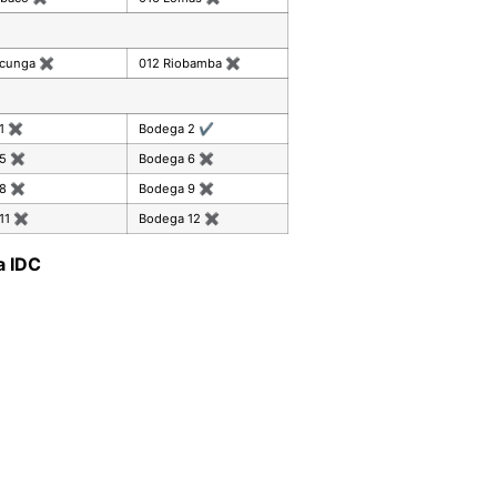
acunga
✖
012 Riobamba
✖
 1
✖
Bodega 2
✔
 5
✖
Bodega 6
✖
 8
✖
Bodega 9
✖
11
✖
Bodega 12
✖
a IDC