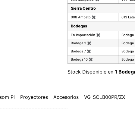
Sierra Centro
008 Ambato
✖
013 Lat
Bodegas
En Importación
✖
Bodega
Bodega 3
✖
Bodega
Bodega 7
✖
Bodega
Bodega 10
✖
Bodega 
Stock Disponible en
1 Bodeg
lossom Pi – Proyectores – Accesorios – VG-SCLB00PR/ZX