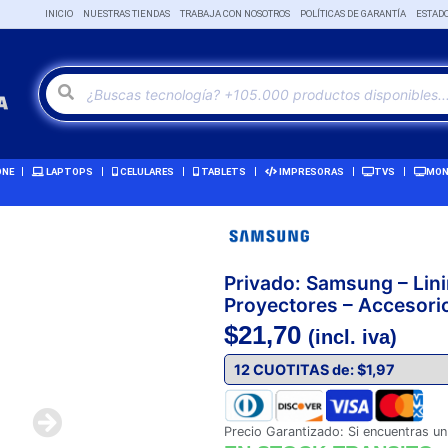
INICIO
NUESTRAS TIENDAS
TRABAJA CON NOSOTROS
POLÍTICAS DE GARANTÍA
ESTAD
ONE
LAPTOPS
CELULARES
TABLETS
IMPRESORAS
TVS
MON
Privado: Samsung – Linin
Proyectores – Accesor
$
21,70
(incl. iva)
Precio Garantizado: Si encuentras un