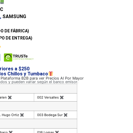
DC
,
SAMSUNG
O DE FÁBRICA)
PO DE ENTREGA)
riores a $250
 los Chillos y Tumbaco
a Plataforma B2B para ver Precios Al Por Mayor
ados y pueden variar según el banco emisor.
celen
✖
002 Versalles
✖
. Hugo Ortiz
✖
003 Bodega Sur
✖
mbaco
✖
016 Lomas
✖