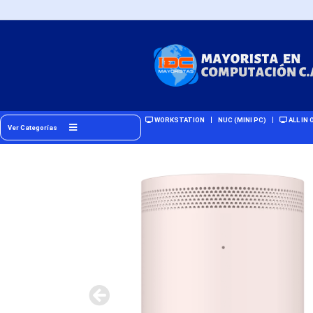
WORKSTATION
NUC (MINI PC)
ALL IN 
Ver Categorías