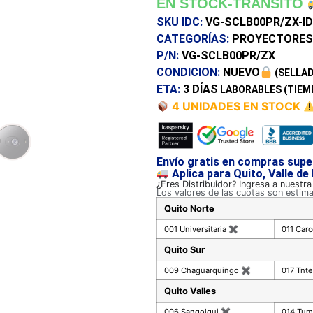
EN STOCK-TRANSITO
SKU IDC:
VG-SCLB00PR/ZX-I
CATEGORÍAS:
PROYECTORES
P/N:
VG-SCLB00PR/ZX
CONDICION:
NUEVO
(SELLAD
ETA:
3 DÍAS
LABORABLES (TIEM
4 UNIDADES EN STOCK
Envío gratis en compras supe
Aplica para Quito, Valle de
¿Eres Distribuidor? Ingresa a nuestr
Los valores de las cuotas son estim
Quito Norte
001 Universitaria
✖
011 Car
Quito Sur
009 Chaguarquingo
✖
017 Tnte
Quito Valles
006 Sangolqui
✖
014 Tu