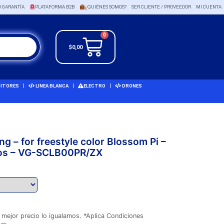
O GARANTÍA
PLATAFORMA B2B
¿QUIÉNES SOMOS?
SER CLIENTE / PROVEEDOR
MI CUENTA
0
$
0,00
ITORES
LINEA BLANCA
ELECTRO
DRONES
g – for freestyle color Blossom Pi –
ios – VG-SCLB00PR/ZX
 mejor precio lo igualamos. *Aplica Condiciones