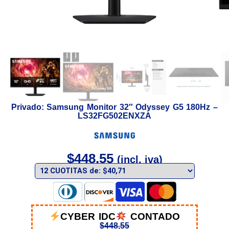
Privado: Samsung Monitor 32″ Odyssey G5 180Hz –
LS32FG502ENXZA
$
448,55
(incl. iva)
CYBER IDC
CONTADO
$
448,55