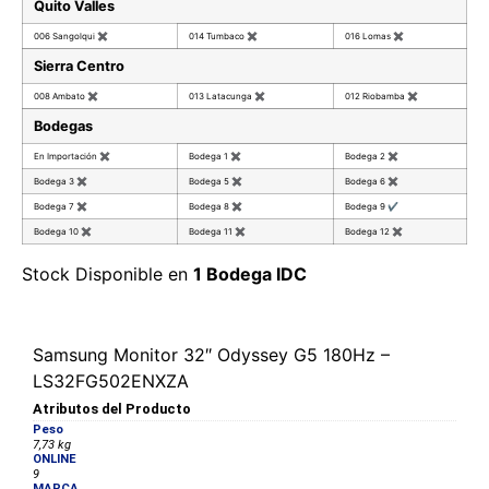
Quito Valles
006 Sangolqui
✖
014 Tumbaco
✖
016 Lomas
✖
Sierra Centro
008 Ambato
✖
013 Latacunga
✖
012 Riobamba
✖
Bodegas
En Importación
✖
Bodega 1
✖
Bodega 2
✖
Bodega 3
✖
Bodega 5
✖
Bodega 6
✖
Bodega 7
✖
Bodega 8
✖
Bodega 9
✔
Bodega 10
✖
Bodega 11
✖
Bodega 12
✖
Stock Disponible en
1 Bodega IDC
Samsung Monitor 32″ Odyssey G5 180Hz –
LS32FG502ENXZA
Atributos del Producto
Peso
7,73 kg
ONLINE
9
MARCA