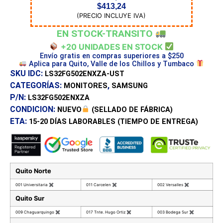
$
413,24
(PRECIO INCLUYE IVA)
EN STOCK-TRANSITO
+20 UNIDADES EN STOCK
Envío gratis en compras superiores a $250
Aplica para Quito, Valle de los Chillos y Tumbaco
SKU IDC:
LS32FG502ENXZA-UST
CATEGORÍAS:
,
MONITORES
SAMSUNG
P/N:
LS32FG502ENXZA
CONDICION:
NUEVO
(SELLADO DE FÁBRICA)
ETA:
15-20 DÍAS
LABORABLES (TIEMPO DE ENTREGA)
Quito Norte
001 Universitaria
✖
011 Carcelen
✖
002 Versalles
✖
Quito Sur
009 Chaguarquingo
✖
017 Tnte. Hugo Ortiz
✖
003 Bodega Sur
✖