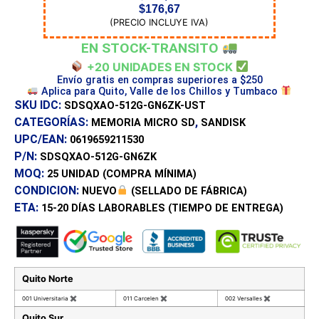
$
176,67
(PRECIO INCLUYE IVA)
EN STOCK-TRANSITO
+20 UNIDADES EN STOCK
Envío gratis en compras superiores a $250
Aplica para Quito, Valle de los Chillos y Tumbaco
SKU IDC:
SDSQXAO-512G-GN6ZK-UST
CATEGORÍAS:
,
MEMORIA MICRO SD
SANDISK
UPC/EAN:
0619659211530
P/N:
SDSQXAO-512G-GN6ZK
MOQ:
25 UNIDAD
(COMPRA MÍNIMA)
CONDICION:
NUEVO
(SELLADO DE FÁBRICA)
ETA:
15-20 DÍAS
LABORABLES (TIEMPO DE ENTREGA)
Quito Norte
001 Universitaria
✖
011 Carcelen
✖
002 Versalles
✖
Quito Sur