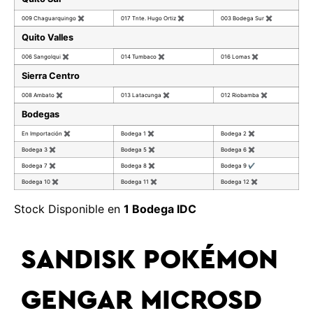
009 Chaguarquingo
✖
017 Tnte. Hugo Ortiz
✖
003 Bodega Sur
✖
Quito Valles
006 Sangolqui
✖
014 Tumbaco
✖
016 Lomas
✖
Sierra Centro
008 Ambato
✖
013 Latacunga
✖
012 Riobamba
✖
Bodegas
En Importación
✖
Bodega 1
✖
Bodega 2
✖
Bodega 3
✖
Bodega 5
✖
Bodega 6
✖
Bodega 7
✖
Bodega 8
✖
Bodega 9
✔
Bodega 10
✖
Bodega 11
✖
Bodega 12
✖
Stock Disponible en
1 Bodega IDC
SANDISK POKÉMON
GENGAR MICROSD