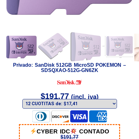
Privado: SanDisk 512GB MicroSD POKEMON –
SDSQXAO-512G-GN6ZK
$
191,77
(incl. iva)
CYBER IDC
CONTADO
$
191,77