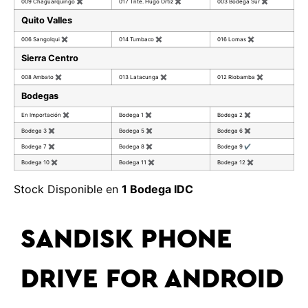
009 Chaguarquingo
✖
017 Tnte. Hugo Ortiz
✖
003 Bodega Sur
✖
Quito Valles
006 Sangolqui
✖
014 Tumbaco
✖
016 Lomas
✖
Sierra Centro
008 Ambato
✖
013 Latacunga
✖
012 Riobamba
✖
Bodegas
En Importación
✖
Bodega 1
✖
Bodega 2
✖
Bodega 3
✖
Bodega 5
✖
Bodega 6
✖
Bodega 7
✖
Bodega 8
✖
Bodega 9
✔
Bodega 10
✖
Bodega 11
✖
Bodega 12
✖
Stock Disponible en
1 Bodega IDC
SANDISK PHONE
DRIVE FOR ANDROID