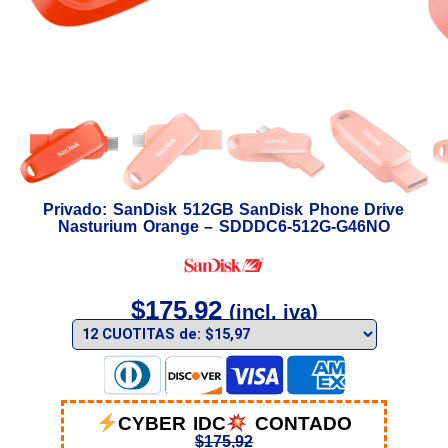
Privado: SanDisk 512GB SanDisk Phone Drive
Nasturium Orange – SDDDC6-512G-G46NO
$
175,92
(incl. iva)
CYBER IDC
CONTADO
$
175,92