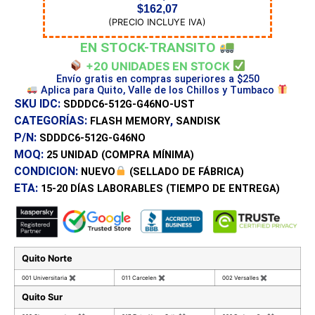
$
162,07
(PRECIO INCLUYE IVA)
EN STOCK-TRANSITO
+20 UNIDADES EN STOCK
Envío gratis en compras superiores a $250
Aplica para Quito, Valle de los Chillos y Tumbaco
SKU IDC:
SDDDC6-512G-G46NO-UST
CATEGORÍAS:
,
FLASH MEMORY
SANDISK
P/N:
SDDDC6-512G-G46NO
MOQ:
25 UNIDAD
(COMPRA MÍNIMA)
CONDICION:
NUEVO
(SELLADO DE FÁBRICA)
ETA:
15-20 DÍAS
LABORABLES (TIEMPO DE ENTREGA)
Quito Norte
001 Universitaria
✖
011 Carcelen
✖
002 Versalles
✖
Quito Sur