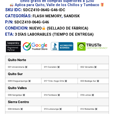
Envío gratis en compras superiores a $250
Aplica para Quito, Valle de los Chillos y Tumbaco
SKU IDC:
SDCZ410-064G-G46-IDC
CATEGORÍAS:
,
FLASH MEMORY
SANDISK
P/N:
SDCZ410-064G-G46
CONDICION:
NUEVO
(SELLADO DE FÁBRICA)
ETA:
3 DÍAS
LABORABLES (TIEMPO DE ENTREGA)
Quito Norte
001 Universitaria
✖
011 Carcelen
✖
002 Versalles
✖
Quito Sur
009 Chaguarquingo
✖
017 Tnte. Hugo Ortiz
✖
003 Bodega Sur
✖
Quito Valles
006 Sangolqui
✖
014 Tumbaco
✖
016 Lomas
✖
Sierra Centro
008 Ambato
✖
013 Latacunga
✖
012 Riobamba
✖