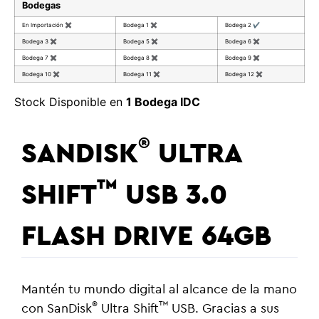
Bodegas
En Importación
✖
Bodega 1
✖
Bodega 2
✔
Bodega 3
✖
Bodega 5
✖
Bodega 6
✖
Bodega 7
✖
Bodega 8
✖
Bodega 9
✖
Bodega 10
✖
Bodega 11
✖
Bodega 12
✖
Stock Disponible en
1 Bodega IDC
®
SANDISK
ULTRA
™
SHIFT
USB 3.0
FLASH DRIVE 64GB
Mantén tu mundo digital al alcance de la mano
®
™
con SanDisk
Ultra Shift
USB. Gracias a sus